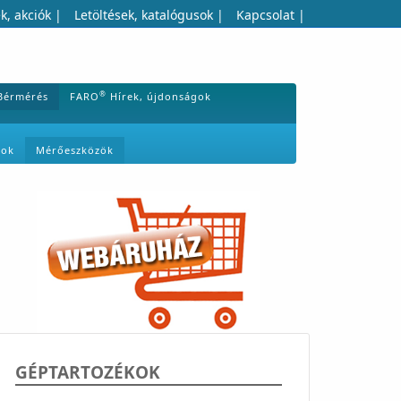
k, akciók
|
Letöltések, katalógusok
|
Kapcsolat
|
®
Bérmérés
FARO
Hírek, újdonságok
mok
Mérőeszközök
GÉPTARTOZÉKOK