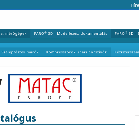
Híre
®
®
ia, mérőgépek
FARO
3D - Modellezés, dokumentálás
FARO
3D - 
Szelepfészek marók
Kompresszorok, ipari porszívók
Kéziszerszá
talógus