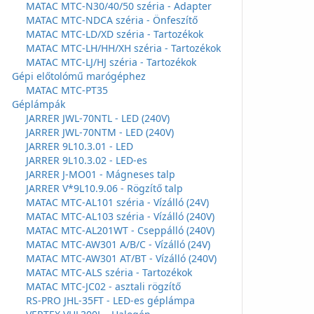
MATAC MTC-N30/40/50 széria - Adapter
MATAC MTC-NDCA széria - Önfeszítő
MATAC MTC-LD/XD széria - Tartozékok
MATAC MTC-LH/HH/XH széria - Tartozékok
MATAC MTC-LJ/HJ széria - Tartozékok
Gépi előtolómű marógéphez
MATAC MTC-PT35
Géplámpák
JARRER JWL-70NTL - LED (240V)
JARRER JWL-70NTM - LED (240V)
JARRER 9L10.3.01 - LED
JARRER 9L10.3.02 - LED-es
JARRER J-MO01 - Mágneses talp
JARRER V*9L10.9.06 - Rögzítő talp
MATAC MTC-AL101 széria - Vízálló (24V)
MATAC MTC-AL103 széria - Vízálló (240V)
MATAC MTC-AL201WT - Cseppálló (240V)
MATAC MTC-AW301 A/B/C - Vízálló (24V)
MATAC MTC-AW301 AT/BT - Vízálló (240V)
MATAC MTC-ALS széria - Tartozékok
MATAC MTC-JC02 - asztali rögzítő
RS-PRO JHL-35FT - LED-es géplámpa