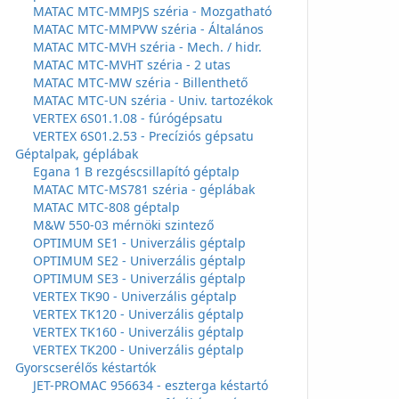
MATAC MTC-MMPJS széria - Mozgatható
MATAC MTC-MMPVW széria - Általános
MATAC MTC-MVH széria - Mech. / hidr.
MATAC MTC-MVHT széria - 2 utas
MATAC MTC-MW széria - Billenthető
MATAC MTC-UN széria - Univ. tartozékok
VERTEX 6S01.1.08 - fúrógépsatu
VERTEX 6S01.2.53 - Precíziós gépsatu
Géptalpak, géplábak
Egana 1 B rezgéscsillapító géptalp
MATAC MTC-MS781 széria - géplábak
MATAC MTC-808 géptalp
M&W 550-03 mérnöki szintező
OPTIMUM SE1 - Univerzális géptalp
OPTIMUM SE2 - Univerzális géptalp
OPTIMUM SE3 - Univerzális géptalp
VERTEX TK90 - Univerzális géptalp
VERTEX TK120 - Univerzális géptalp
VERTEX TK160 - Univerzális géptalp
VERTEX TK200 - Univerzális géptalp
Gyorscserélős késtartók
JET-PROMAC 956634 - eszterga késtartó