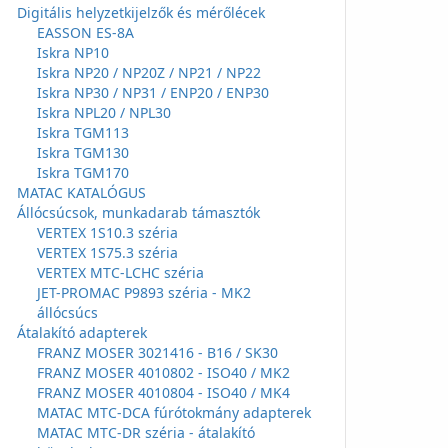
Digitális helyzetkijelzők és mérőlécek
EASSON ES-8A
Iskra NP10
Iskra NP20 / NP20Z / NP21 / NP22
Iskra NP30 / NP31 / ENP20 / ENP30
Iskra NPL20 / NPL30
Iskra TGM113
Iskra TGM130
Iskra TGM170
MATAC KATALÓGUS
Állócsúcsok, munkadarab támasztók
VERTEX 1S10.3 széria
VERTEX 1S75.3 széria
VERTEX MTC-LCHC széria
JET-PROMAC P9893 széria - MK2
állócsúcs
Átalakító adapterek
FRANZ MOSER 3021416 - B16 / SK30
FRANZ MOSER 4010802 - ISO40 / MK2
FRANZ MOSER 4010804 - ISO40 / MK4
MATAC MTC-DCA fúrótokmány adapterek
MATAC MTC-DR széria - átalakító