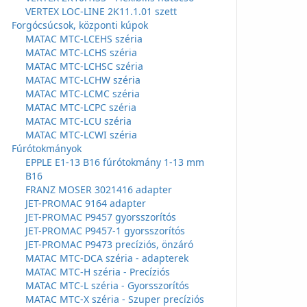
VERTEX LOC-LINE 2K11.1.01 szett
Forgócsúcsok, központi kúpok
MATAC MTC-LCEHS széria
MATAC MTC-LCHS széria
MATAC MTC-LCHSC széria
MATAC MTC-LCHW széria
MATAC MTC-LCMC széria
MATAC MTC-LCPC széria
MATAC MTC-LCU széria
MATAC MTC-LCWI széria
Fúrótokmányok
EPPLE E1-13 B16 fúrótokmány 1-13 mm
B16
FRANZ MOSER 3021416 adapter
JET-PROMAC 9164 adapter
JET-PROMAC P9457 gyorsszorítós
JET-PROMAC P9457-1 gyorsszorítós
JET-PROMAC P9473 precíziós, önzáró
MATAC MTC-DCA széria - adapterek
MATAC MTC-H széria - Precíziós
MATAC MTC-L széria - Gyorsszorítós
MATAC MTC-X széria - Szuper precíziós