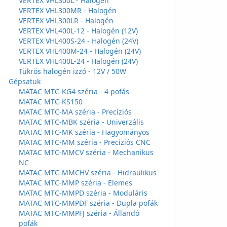
VERTEX VHL300L - Halogén
VERTEX VHL300MR - Halogén
VERTEX VHL300LR - Halogén
VERTEX VHL400L-12 - Halogén (12V)
VERTEX VHL400S-24 - Halogén (24V)
VERTEX VHL400M-24 - Halogén (24V)
VERTEX VHL400L-24 - Halogén (24V)
Tükrös halogén izzó - 12V / 50W
Gépsatuk
MATAC MTC-KG4 széria - 4 pofás
MATAC MTC-KS150
MATAC MTC-MA széria - Precíziós
MATAC MTC-MBK széria - Univerzális
MATAC MTC-MK széria - Hagyományos
MATAC MTC-MM széria - Precíziós CNC
MATAC MTC-MMCV széria - Mechanikus
NC
MATAC MTC-MMCHV széria - Hidraulikus
MATAC MTC-MMP széria - Elemes
MATAC MTC-MMPD széria - Moduláris
MATAC MTC-MMPDF széria - Dupla pofák
MATAC MTC-MMPFJ széria - Állandó
pofák