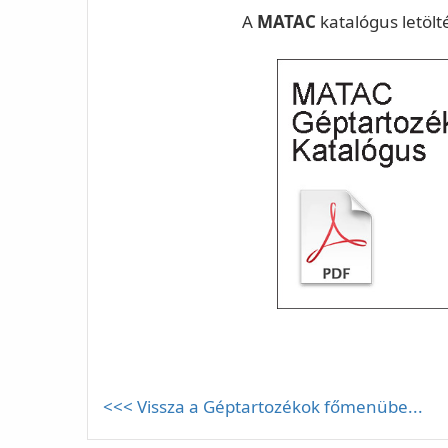
A
MATAC
katalógus letölt
<<< Vissza a Géptartozékok főmenübe...