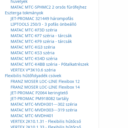
hüvelyek
MATAC MTC-SPHMC2 2 orsós fúrófejhez
Eszterga tokmányok
JET-PROMAC 321449 hárompofás
LIPTOOLS 250/3 - 3 pofás önbeálló
MATAC MTC-KF3D széria
MATAC MTC-KF7 széria - tárcsák
MATAC MTC-KF9 széria - tárcsák
MATAC MTC-KG3 széria
MATAC MTC-KS3 széria
MATAC MTC-KS4D széria
MATAC MTC-K4BB széria - Pótalkatrészek
VERTEX V*3K10.6 széria
Flexibilis hűtőfolyadék csövek
FRANZ MOSER LOC-LINE Flexibox 12
FRANZ MOSER LOC-LINE Flexibox 14
JET-PROMAC P2064 keringtető
JET-PROMAC PM918082 tartály
MATAC MTC-MVDH301---302 széria
MATAC MTC-MVDH303---319 széria
MATAC MTC-MVDH401
VERTEX 2K10.1.31 - Flexibilis hűtőcső
VERTEX 2K10.1.33 - Flexibilis hűtőcső