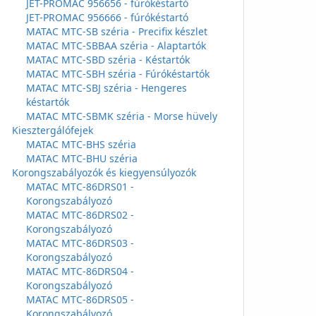
JET-PROMAC 956656 - fúrókéstartó
JET-PROMAC 956666 - fúrókéstartó
MATAC MTC-SB széria - Precifix készlet
MATAC MTC-SBBAA széria - Alaptartók
MATAC MTC-SBD széria - Késtartók
MATAC MTC-SBH széria - Fúrókéstartók
MATAC MTC-SBJ széria - Hengeres
késtartók
MATAC MTC-SBMK széria - Morse hüvely
Kiesztergálófejek
MATAC MTC-BHS széria
MATAC MTC-BHU széria
Korongszabályozók és kiegyensúlyozók
MATAC MTC-86DRS01 -
Korongszabályozó
MATAC MTC-86DRS02 -
Korongszabályozó
MATAC MTC-86DRS03 -
Korongszabályozó
MATAC MTC-86DRS04 -
Korongszabályozó
MATAC MTC-86DRS05 -
Korongszabályozó