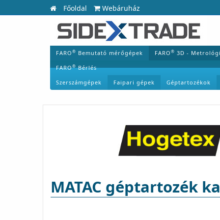
Főoldal
Webáruház
®
®
FARO
Bemutató mérőgépek
FARO
3D - Metrológ
®
FARO
Bérlés
Szerszámgépek
Faipari gépek
Géptartozékok
MATAC géptartozék ka