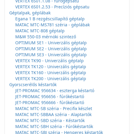
VERTEX 6S01.1.08 - fúrógépsatu
VERTEX 6S01.2.53 - Precíziós gépsatu
Géptalpak, géplábak
Egana 1 B rezgéscsillapító géptalp
MATAC MTC-MS781 széria - géplábak
MATAC MTC-808 géptalp
M&W 550-03 mérnöki szintező
OPTIMUM SE1 - Univerzális géptalp
OPTIMUM SE2 - Univerzális géptalp
OPTIMUM SE3 - Univerzális géptalp
VERTEX TK90 - Univerzális géptalp
VERTEX TK120 - Univerzális géptalp
VERTEX TK160 - Univerzális géptalp
VERTEX TK200 - Univerzális géptalp
Gyorscserélős késtartók
JET-PROMAC 956634 - eszterga késtartó
JET-PROMAC 956656 - fúrókéstartó
JET-PROMAC 956666 - fúrókéstartó
MATAC MTC-SB széria - Precifix készlet
MATAC MTC-SBBAA széria - Alaptartók
MATAC MTC-SBD széria - Késtartók
MATAC MTC-SBH széria - Fúrókéstartók
MATAC MTC-SBJ széria - Hengeres késtartók