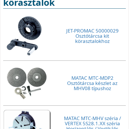
körasztalok
JET-PROMAC 50000029
Osztótárcsa kit
körasztalokhoz
MATAC MTC-MDP2
Osztótárcsa készlet az
MHV08 típushoz
MATAC MTC-MHV széria /
VERTEX 5S28.1.XX széria
Horizontális / Vertikális