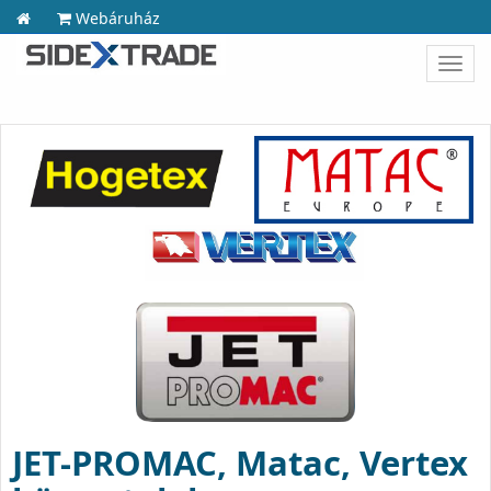
Webáruház
Toggl
navig
JET-PROMAC, Matac, Vertex