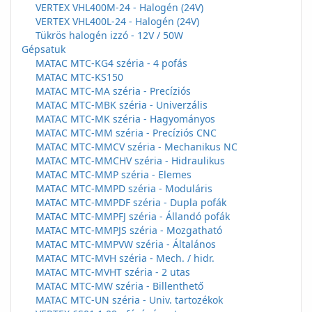
VERTEX VHL400M-24 - Halogén (24V)
VERTEX VHL400L-24 - Halogén (24V)
Tükrös halogén izzó - 12V / 50W
Gépsatuk
MATAC MTC-KG4 széria - 4 pofás
MATAC MTC-KS150
MATAC MTC-MA széria - Precíziós
MATAC MTC-MBK széria - Univerzális
MATAC MTC-MK széria - Hagyományos
MATAC MTC-MM széria - Precíziós CNC
MATAC MTC-MMCV széria - Mechanikus NC
MATAC MTC-MMCHV széria - Hidraulikus
MATAC MTC-MMP széria - Elemes
MATAC MTC-MMPD széria - Moduláris
MATAC MTC-MMPDF széria - Dupla pofák
MATAC MTC-MMPFJ széria - Állandó pofák
MATAC MTC-MMPJS széria - Mozgatható
MATAC MTC-MMPVW széria - Általános
MATAC MTC-MVH széria - Mech. / hidr.
MATAC MTC-MVHT széria - 2 utas
MATAC MTC-MW széria - Billenthető
MATAC MTC-UN széria - Univ. tartozékok