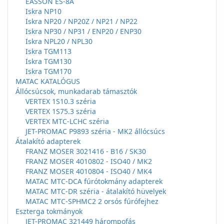
EASSON ES-8A
Iskra NP10
Iskra NP20 / NP20Z / NP21 / NP22
Iskra NP30 / NP31 / ENP20 / ENP30
Iskra NPL20 / NPL30
Iskra TGM113
Iskra TGM130
Iskra TGM170
MATAC KATALÓGUS
Állócsúcsok, munkadarab támasztók
VERTEX 1S10.3 széria
VERTEX 1S75.3 széria
VERTEX MTC-LCHC széria
JET-PROMAC P9893 széria - MK2 állócsúcs
Átalakító adapterek
FRANZ MOSER 3021416 - B16 / SK30
FRANZ MOSER 4010802 - ISO40 / MK2
FRANZ MOSER 4010804 - ISO40 / MK4
MATAC MTC-DCA fúrótokmány adapterek
MATAC MTC-DR széria - átalakító hüvelyek
MATAC MTC-SPHMC2 2 orsós fúrófejhez
Eszterga tokmányok
JET-PROMAC 321449 hárompofás