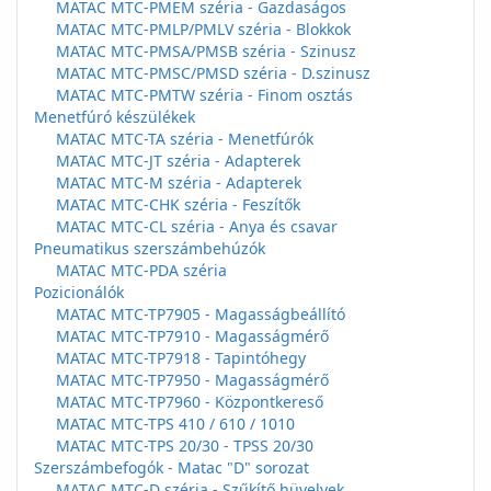
MATAC MTC-PMEM széria - Gazdaságos
MATAC MTC-PMLP/PMLV széria - Blokkok
MATAC MTC-PMSA/PMSB széria - Szinusz
MATAC MTC-PMSC/PMSD széria - D.szinusz
MATAC MTC-PMTW széria - Finom osztás
Menetfúró készülékek
MATAC MTC-TA széria - Menetfúrók
MATAC MTC-JT széria - Adapterek
MATAC MTC-M széria - Adapterek
MATAC MTC-CHK széria - Feszítők
MATAC MTC-CL széria - Anya és csavar
Pneumatikus szerszámbehúzók
MATAC MTC-PDA széria
Pozicionálók
MATAC MTC-TP7905 - Magasságbeállító
MATAC MTC-TP7910 - Magasságmérő
MATAC MTC-TP7918 - Tapintóhegy
MATAC MTC-TP7950 - Magasságmérő
MATAC MTC-TP7960 - Központkereső
MATAC MTC-TPS 410 / 610 / 1010
MATAC MTC-TPS 20/30 - TPSS 20/30
Szerszámbefogók - Matac "D" sorozat
MATAC MTC-D széria - Szűkítő hüvelyek