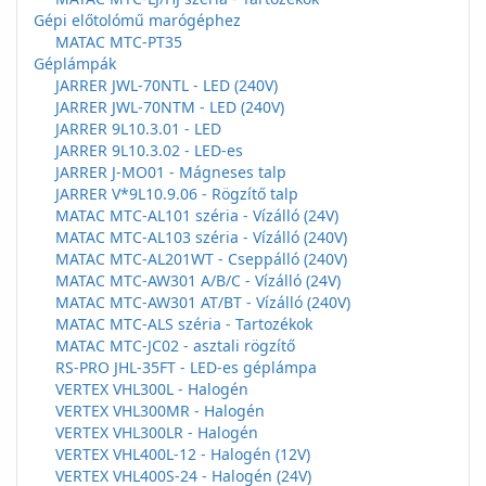
Gépi előtolómű marógéphez
MATAC MTC-PT35
Géplámpák
JARRER JWL-70NTL - LED (240V)
JARRER JWL-70NTM - LED (240V)
JARRER 9L10.3.01 - LED
JARRER 9L10.3.02 - LED-es
JARRER J-MO01 - Mágneses talp
JARRER V*9L10.9.06 - Rögzítő talp
MATAC MTC-AL101 széria - Vízálló (24V)
MATAC MTC-AL103 széria - Vízálló (240V)
MATAC MTC-AL201WT - Cseppálló (240V)
MATAC MTC-AW301 A/B/C - Vízálló (24V)
MATAC MTC-AW301 AT/BT - Vízálló (240V)
MATAC MTC-ALS széria - Tartozékok
MATAC MTC-JC02 - asztali rögzítő
RS-PRO JHL-35FT - LED-es géplámpa
VERTEX VHL300L - Halogén
VERTEX VHL300MR - Halogén
VERTEX VHL300LR - Halogén
VERTEX VHL400L-12 - Halogén (12V)
VERTEX VHL400S-24 - Halogén (24V)