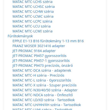
MATAC MTC-LCHS széria
MATAC MTC-LCHSC széria
MATAC MTC-LCHW széria
MATAC MTC-LCMC széria
MATAC MTC-LCPC széria
MATAC MTC-LCU széria
MATAC MTC-LCWI széria
Fúrótokmányok
EPPLE E1-13 B16 fúrótokmány 1-13 mm B16
FRANZ MOSER 3021416 adapter
JET-PROMAC 9164 adapter
JET-PROMAC P9457 gyorsszorítós
JET-PROMAC P9457-1 gyorsszorítós
JET-PROMAC P9473 precíziós, önzáró
MATAC MTC-DCA széria - adapterek
MATAC MTC-H széria - Precíziós
MATAC MTC-L széria - Gyorsszorítós
MATAC MTC-X széria - Szuper precíziós
MATAC MTC-N30/40/50 széria - Adapter
MATAC MTC-NDCA széria - Önfeszítő
MATAC MTC-LD/XD széria - Tartozékok
MATAC MTC-LH/HH/XH széria - Tartozékok
MATAC MTC-LJ/HJ széria - Tartozékok