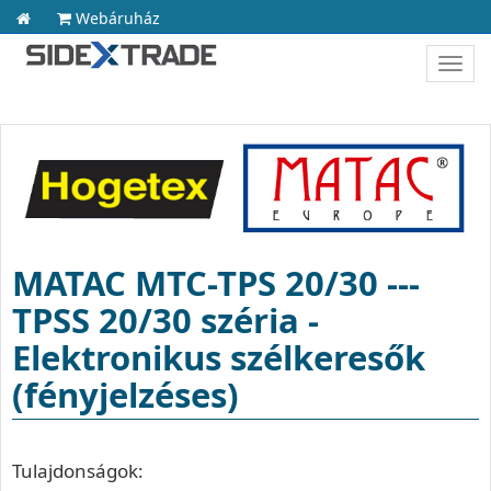
Webáruház
Toggl
navig
MATAC MTC-TPS 20/30 ---
TPSS 20/30 széria -
Elektronikus szélkeresők
(fényjelzéses)
Tulajdonságok: