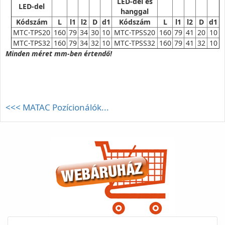
LED-del és
LED-del
hanggal
Kódszám
L
l1
l2
D
d1
Kódszám
L
l1
l2
D
d1
MTC-TPS20
160
79
34
30
10
MTC-TPSS20
160
79
41
20
10
MTC-TPS32
160
79
34
32
10
MTC-TPSS32
160
79
41
32
10
Minden méret mm-ben értendő!
<<< MATAC Pozícionálók...