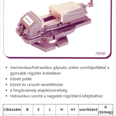
mechanikus/hidraulikus gépsatu széles szorítópofákkal a
gyorsabb rögzítés érdekében
Edzett pofák
Edzett és csiszolt vezetőfelület
a forgózsámoly alapfelszereltség
Hidraulikus szorító a nagyobb rögzítőerő kifejtéséhez
G
Cikkszám
B
E
L
H
H1
szorítóerő
(tömeg)