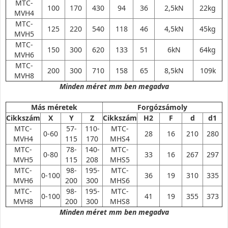
MTC-
100
170
430
94
36
2,5kN
22kg
MVH4
MTC-
125
220
540
118
46
4,5kN
45kg
MVH5
MTC-
150
300
620
133
51
6kN
64kg
MVH6
MTC-
200
300
710
158
65
8,5kN
109k
MVH8
Minden méret mm ben megadva
Más méretek
Forgózsámoly
Cikkszám
X
Y
Z
Cikkszám
H2
F
d
d1
MTC-
57-
110-
MTC-
0-60
28
16
210
280
MVH4
115
170
MHS4
MTC-
78-
140-
MTC-
0-80
33
16
267
297
MVH5
115
208
MHS5
MTC-
98-
195-
MTC-
0-100
36
19
310
335
MVH6
200
300
MHS6
MTC-
98-
195-
MTC-
0-100
41
19
355
373
MVH8
200
300
MHS8
Minden méret mm ben megadva