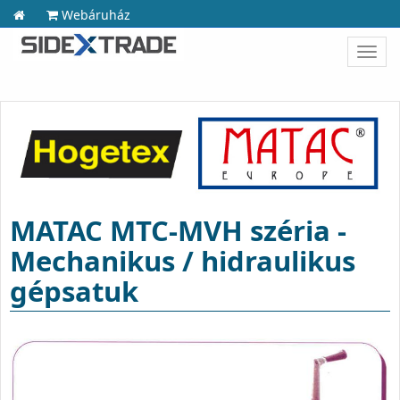
Webáruház
Toggl
navig
MATAC MTC-MVH széria -
Mechanikus / hidraulikus
gépsatuk