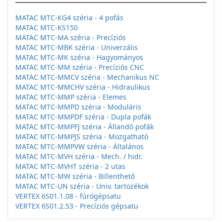
MATAC MTC-KG4 széria - 4 pofás
MATAC MTC-KS150
MATAC MTC-MA széria - Precíziós
MATAC MTC-MBK széria - Univerzális
MATAC MTC-MK széria - Hagyományos
MATAC MTC-MM széria - Precíziós CNC
MATAC MTC-MMCV széria - Mechanikus NC
MATAC MTC-MMCHV széria - Hidraulikus
MATAC MTC-MMP széria - Elemes
MATAC MTC-MMPD széria - Moduláris
MATAC MTC-MMPDF széria - Dupla pofák
MATAC MTC-MMPFJ széria - Állandó pofák
MATAC MTC-MMPJS széria - Mozgatható
MATAC MTC-MMPVW széria - Általános
MATAC MTC-MVH széria - Mech. / hidr.
MATAC MTC-MVHT széria - 2 utas
MATAC MTC-MW széria - Billenthető
MATAC MTC-UN széria - Univ. tartozékok
VERTEX 6S01.1.08 - fúrógépsatu
VERTEX 6S01.2.53 - Precíziós gépsatu