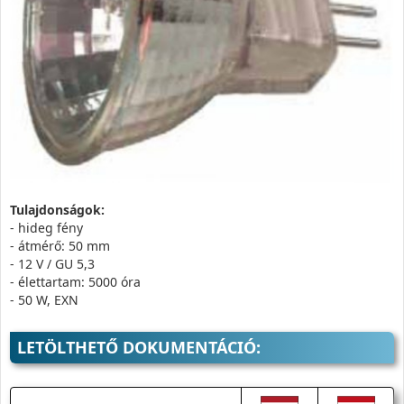
Tulajdonságok:
- hideg fény
- átmérő: 50 mm
- 12 V / GU 5,3
- élettartam: 5000 óra
- 50 W, EXN
LETÖLTHETŐ DOKUMENTÁCIÓ: