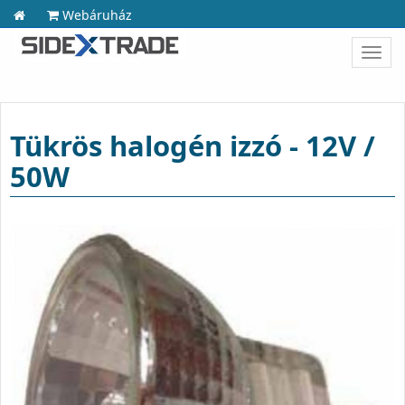
Webáruház
Toggl
navig
Tükrös halogén izzó - 12V /
50W