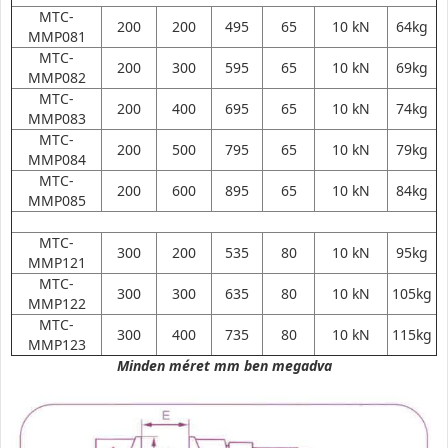
MTC-
200
200
495
65
10 kN
64kg
MMP081
MTC-
200
300
595
65
10 kN
69kg
MMP082
MTC-
200
400
695
65
10 kN
74kg
MMP083
MTC-
200
500
795
65
10 kN
79kg
MMP084
MTC-
200
600
895
65
10 kN
84kg
MMP085
MTC-
300
200
535
80
10 kN
95kg
MMP121
MTC-
300
300
635
80
10 kN
105kg
MMP122
MTC-
300
400
735
80
10 kN
115kg
MMP123
Minden méret mm ben megadva