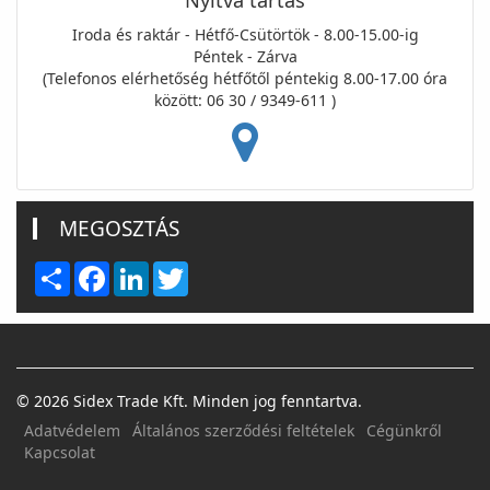
Nyitva tartás
Iroda és raktár - Hétfő-Csütörtök - 8.00-15.00-ig
Péntek - Zárva
(Telefonos elérhetőség hétfőtől péntekig 8.00-17.00 óra
között: 06 30 / 9349-611 )
MEGOSZTÁS
Share
Facebook
LinkedIn
Twitter
© 2026 Sidex Trade Kft. Minden jog fenntartva.
Adatvédelem
Általános szerződési feltételek
Cégünkről
Kapcsolat