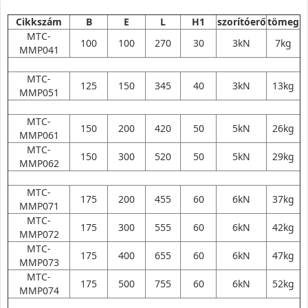
Cikkszám
B
E
L
H1
szorítóerő
tömeg
MTC-
100
100
270
30
3kN
7kg
MMP041
MTC-
125
150
345
40
3kN
13kg
MMP051
MTC-
150
200
420
50
5kN
26kg
MMP061
MTC-
150
300
520
50
5kN
29kg
MMP062
MTC-
175
200
455
60
6kN
37kg
MMP071
MTC-
175
300
555
60
6kN
42kg
MMP072
MTC-
175
400
655
60
6kN
47kg
MMP073
MTC-
175
500
755
60
6kN
52kg
MMP074