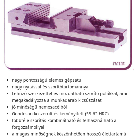
nagy pontosságú elemes gépsatu
nagy nyitással és szorítótartománnyal
Lehúzó szerkezettel és mozgatható szorító pofákkal, ami
megakadályozza a munkadarab kicsúszását
Jó minőségű nemesacélból
Gondosan köszörült és keményített (58-62 HRC)
többféle szorítás kombinálható és felhasználható a
forgózsámollyal
a magas minőségnek köszönhetően hosszú élettartamú