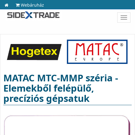
Webáruház
Toggl
navig
MATAC MTC-MMP széria -
Elemekből felépülő,
precíziós gépsatuk