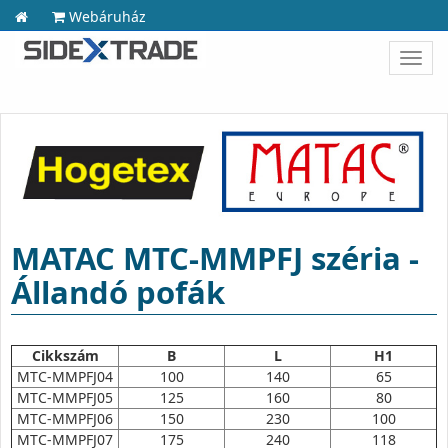
Webáruház
Toggl
navig
MATAC MTC-MMPFJ széria -
Állandó pofák
Cikkszám
B
L
H1
MTC-MMPFJ04
100
140
65
MTC-MMPFJ05
125
160
80
MTC-MMPFJ06
150
230
100
MTC-MMPFJ07
175
240
118