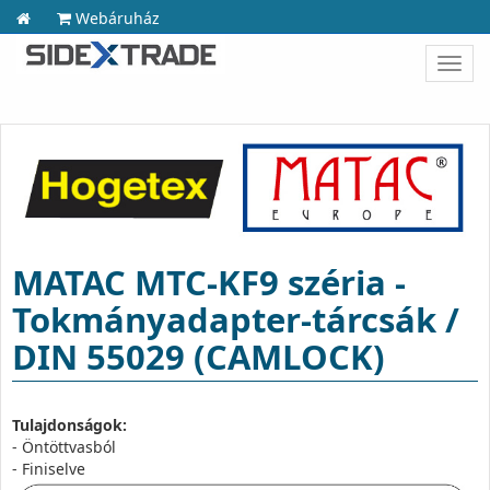
Webáruház
Toggl
navig
MATAC MTC-KF9 széria -
Tokmányadapter-tárcsák /
DIN 55029 (CAMLOCK)
Tulajdonságok:
- Öntöttvasból
- Finiselve