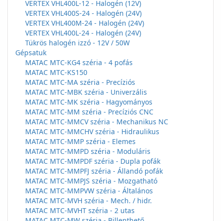
VERTEX VHL400L-12 - Halogén (12V)
VERTEX VHL400S-24 - Halogén (24V)
VERTEX VHL400M-24 - Halogén (24V)
VERTEX VHL400L-24 - Halogén (24V)
Tükrös halogén izzó - 12V / 50W
Gépsatuk
MATAC MTC-KG4 széria - 4 pofás
MATAC MTC-KS150
MATAC MTC-MA széria - Precíziós
MATAC MTC-MBK széria - Univerzális
MATAC MTC-MK széria - Hagyományos
MATAC MTC-MM széria - Precíziós CNC
MATAC MTC-MMCV széria - Mechanikus NC
MATAC MTC-MMCHV széria - Hidraulikus
MATAC MTC-MMP széria - Elemes
MATAC MTC-MMPD széria - Moduláris
MATAC MTC-MMPDF széria - Dupla pofák
MATAC MTC-MMPFJ széria - Állandó pofák
MATAC MTC-MMPJS széria - Mozgatható
MATAC MTC-MMPVW széria - Általános
MATAC MTC-MVH széria - Mech. / hidr.
MATAC MTC-MVHT széria - 2 utas
MATAC MTC-MW széria - Billenthető