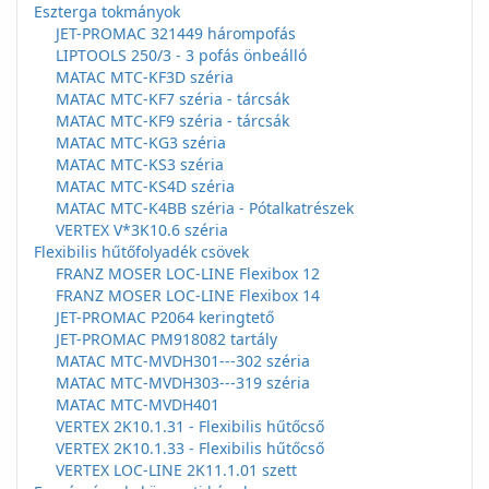
Eszterga tokmányok
JET-PROMAC 321449 hárompofás
LIPTOOLS 250/3 - 3 pofás önbeálló
MATAC MTC-KF3D széria
MATAC MTC-KF7 széria - tárcsák
MATAC MTC-KF9 széria - tárcsák
MATAC MTC-KG3 széria
MATAC MTC-KS3 széria
MATAC MTC-KS4D széria
MATAC MTC-K4BB széria - Pótalkatrészek
VERTEX V*3K10.6 széria
Flexibilis hűtőfolyadék csövek
FRANZ MOSER LOC-LINE Flexibox 12
FRANZ MOSER LOC-LINE Flexibox 14
JET-PROMAC P2064 keringtető
JET-PROMAC PM918082 tartály
MATAC MTC-MVDH301---302 széria
MATAC MTC-MVDH303---319 széria
MATAC MTC-MVDH401
VERTEX 2K10.1.31 - Flexibilis hűtőcső
VERTEX 2K10.1.33 - Flexibilis hűtőcső
VERTEX LOC-LINE 2K11.1.01 szett