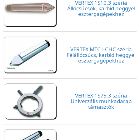
VERTEX 1S10.3 széria
Állócsúcsok, karbid heggyel
esztergagépekhez
VERTEX MTC-LCHC széria
Félállócsúcs, karbid heggyel
esztergagépekhez
VERTEX 1S75.3 széria
Univerzális munkadarab
támasztók