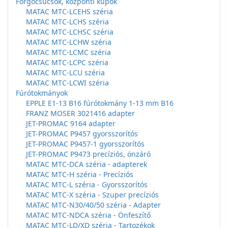
Forgócsúcsok, központi kúpok
MATAC MTC-LCEHS széria
MATAC MTC-LCHS széria
MATAC MTC-LCHSC széria
MATAC MTC-LCHW széria
MATAC MTC-LCMC széria
MATAC MTC-LCPC széria
MATAC MTC-LCU széria
MATAC MTC-LCWI széria
Fúrótokmányok
EPPLE E1-13 B16 fúrótokmány 1-13 mm B16
FRANZ MOSER 3021416 adapter
JET-PROMAC 9164 adapter
JET-PROMAC P9457 gyorsszorítós
JET-PROMAC P9457-1 gyorsszorítós
JET-PROMAC P9473 precíziós, önzáró
MATAC MTC-DCA széria - adapterek
MATAC MTC-H széria - Precíziós
MATAC MTC-L széria - Gyorsszorítós
MATAC MTC-X széria - Szuper precíziós
MATAC MTC-N30/40/50 széria - Adapter
MATAC MTC-NDCA széria - Önfeszítő
MATAC MTC-LD/XD széria - Tartozékok