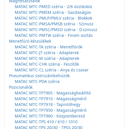
Mágnesasztalok
MATAC MTC-PMED széria - 2/6 osztásköz
MATAC MTC-PMEM széria - Gazdaságos
MATAC MTC-PMLP/PMLV széria - Blokkok
MATAC MTC-PMSA/PMSB széria - Szinusz
MATAC MTC-PMSC/PMSD széria - D.szinusz
MATAC MTC-PMTW széria - Finom osztás
Menetfúró készülékek
MATAC MTC-TA széria - Menetfúrók
MATAC MTC-JT széria - Adapterek
MATAC MTC-M széria - Adapterek
MATAC MTC-CHK széria - Feszítők
MATAC MTC-CL széria - Anya és csavar
Pneumatikus szerszámbehúzók
MATAC MTC-PDA széria
Pozicionálók
MATAC MTC-TP7905 - Magasságbeállító
MATAC MTC-TP7910 - Magasságmérő
MATAC MTC-TP7918 - Tapintóhegy
MATAC MTC-TP7950 - Magasságmérő
MATAC MTC-TP7960 - Központkereső
MATAC MTC-TPS 410 / 610 / 1010
MATAC MTC-TPS 20/30 - TPSS 20/30