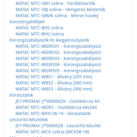
MATAC MTC-SBH széria - Fúrókéstartók
MATAC MTC-SBJ széria - Hengeres késtartók
MATAC MTC-SBMK széria - Morse hüvely
Kiesztergálófejek
MATAC MTC-BHS széria
MATAC MTC-BHU széria
Korongszabályozók és kiegyensúlyozók
MATAC MTC-86DRS01 - Korongszabályozó
MATAC MTC-86DRS02 - Korongszabályozó
MATAC MTC-86DRS03 - Korongszabályozó
MATAC MTC-86DRS04 - Korongszabályozó
MATAC MTC-86DRS05 - Korongszabályozó
MATAC MTC-WBS1 - Állvány (205 mm)
MATAC MTC-WBS2 - Állvány (360 mm)
MATAC MTC-WBS3 - Állvány (300 mm)
Körasztalok
JET-PROMAC J*50000029 - Osztótárcsa kit
MATAC MTC-MDP2 - Osztótárcsa készlet
MATAC MTC-MHV 06-16 - körasztalok
Leszorító készletek
JET-PROMAC J*5000028 - Leszorító készlet
MATAC MTC-MCK széria (MCK08-18)