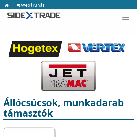
Webáruház
Toggl
navig
Állócsúcsok, munkadarab
támasztók