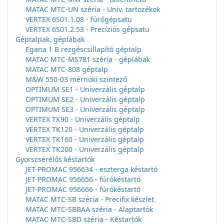
MATAC MTC-UN széria - Univ. tartozékok
VERTEX 6S01.1.08 - fúrógépsatu
VERTEX 6S01.2.53 - Precíziós gépsatu
Géptalpak, géplábak
Egana 1 B rezgéscsillapító géptalp
MATAC MTC-MS781 széria - géplábak
MATAC MTC-808 géptalp
M&W 550-03 mérnöki szintező
OPTIMUM SE1 - Univerzális géptalp
OPTIMUM SE2 - Univerzális géptalp
OPTIMUM SE3 - Univerzális géptalp
VERTEX TK90 - Univerzális géptalp
VERTEX TK120 - Univerzális géptalp
VERTEX TK160 - Univerzális géptalp
VERTEX TK200 - Univerzális géptalp
Gyorscserélős késtartók
JET-PROMAC 956634 - eszterga késtartó
JET-PROMAC 956656 - fúrókéstartó
JET-PROMAC 956666 - fúrókéstartó
MATAC MTC-SB széria - Precifix készlet
MATAC MTC-SBBAA széria - Alaptartók
MATAC MTC-SBD széria - Késtartók