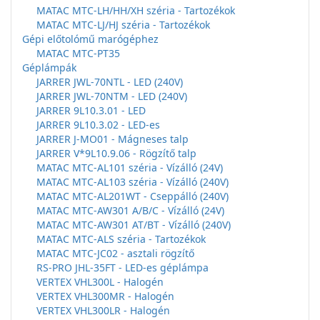
MATAC MTC-LH/HH/XH széria - Tartozékok
MATAC MTC-LJ/HJ széria - Tartozékok
Gépi előtolómű marógéphez
MATAC MTC-PT35
Géplámpák
JARRER JWL-70NTL - LED (240V)
JARRER JWL-70NTM - LED (240V)
JARRER 9L10.3.01 - LED
JARRER 9L10.3.02 - LED-es
JARRER J-MO01 - Mágneses talp
JARRER V*9L10.9.06 - Rögzítő talp
MATAC MTC-AL101 széria - Vízálló (24V)
MATAC MTC-AL103 széria - Vízálló (240V)
MATAC MTC-AL201WT - Cseppálló (240V)
MATAC MTC-AW301 A/B/C - Vízálló (24V)
MATAC MTC-AW301 AT/BT - Vízálló (240V)
MATAC MTC-ALS széria - Tartozékok
MATAC MTC-JC02 - asztali rögzítő
RS-PRO JHL-35FT - LED-es géplámpa
VERTEX VHL300L - Halogén
VERTEX VHL300MR - Halogén
VERTEX VHL300LR - Halogén