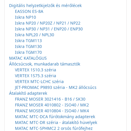
Digitális helyzetkijelzők és mérőlécek
EASSON ES-8A
Iskra NP10
Iskra NP20 / NP20Z / NP21 / NP22
Iskra NP30 / NP31 / ENP20 / ENP30
Iskra NPL20 / NPL30
Iskra TGM113
Iskra TGM130
Iskra TGM170
MATAC KATALÓGUS
Állócsúcsok, munkadarab támasztók
VERTEX 1S10.3 széria
VERTEX 1S75.3 széria
VERTEX MTC-LCHC széria
JET-PROMAC P9893 széria - MK2 állócsúcs
Átalakító adapterek
FRANZ MOSER 3021416 - B16 / SK30
FRANZ MOSER 4010802 - ISO40 / MK2
FRANZ MOSER 4010804 - ISO40 / MK4
MATAC MTC-DCA fúrótokmány adapterek
MATAC MTC-DR széria - átalakító hüvelyek
MATAC MTC-SPHMC2 2 orsós fúrófejhez