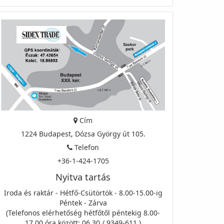
Cím
1224 Budapest, Dózsa György út 105.
Telefon
+36-1-424-1705
Nyitva tartás
Iroda és raktár - Hétfő-Csütörtök - 8.00-15.00-ig
Péntek - Zárva
(Telefonos elérhetőség hétfőtől péntekig 8.00-
17.00 óra között: 06 30 / 9349-611 )