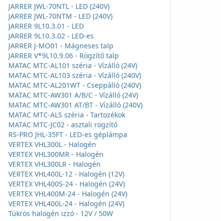
JARRER JWL-70NTL - LED (240V)
JARRER JWL-70NTM - LED (240V)
JARRER 9L10.3.01 - LED
JARRER 9L10.3.02 - LED-es
JARRER J-MO01 - Mágneses talp
JARRER V*9L10.9.06 - Rögzítő talp
MATAC MTC-AL101 széria - Vízálló (24V)
MATAC MTC-AL103 széria - Vízálló (240V)
MATAC MTC-AL201WT - Cseppálló (240V)
MATAC MTC-AW301 A/B/C - Vízálló (24V)
MATAC MTC-AW301 AT/BT - Vízálló (240V)
MATAC MTC-ALS széria - Tartozékok
MATAC MTC-JC02 - asztali rögzítő
RS-PRO JHL-35FT - LED-es géplámpa
VERTEX VHL300L - Halogén
VERTEX VHL300MR - Halogén
VERTEX VHL300LR - Halogén
VERTEX VHL400L-12 - Halogén (12V)
VERTEX VHL400S-24 - Halogén (24V)
VERTEX VHL400M-24 - Halogén (24V)
VERTEX VHL400L-24 - Halogén (24V)
Tükrös halogén izzó - 12V / 50W