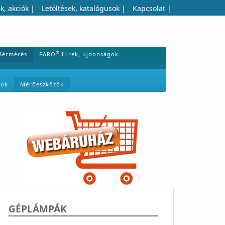
k, akciók
|
Letöltések, katalógusok
|
Kapcsolat
|
®
Bérmérés
FARO
Hírek, újdonságok
mok
Mérőeszközök
GÉPLÁMPÁK