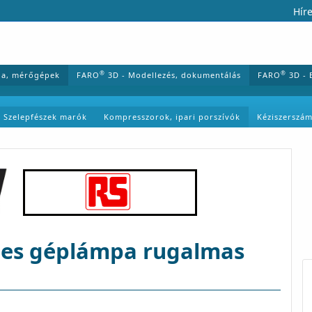
Híre
®
®
ia, mérőgépek
FARO
3D - Modellezés, dokumentálás
FARO
3D - 
Szelepfészek marók
Kompresszorok, ipari porszívók
Kéziszerszá
D-es géplámpa rugalmas