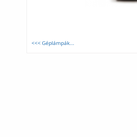
<<< Géplámpák...