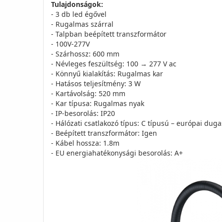
Tulajdonságok:
- 3 db led égővel
- Rugalmas szárral
- Talpban beépített transzformátor
- 100V-277V
- Szárhossz: 600 mm
- Névleges feszültség: 100 → 277 V ac
- Könnyű kialakítás: Rugalmas kar
- Hatásos teljesítmény: 3 W
- Kartávolság: 520 mm
- Kar típusa: Rugalmas nyak
- IP-besorolás: IP20
- Hálózati csatlakozó típus: C típusú – európai duga
- Beépített transzformátor: Igen
- Kábel hossza: 1.8m
- EU energiahatékonysági besorolás: A+