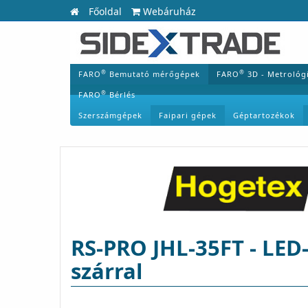
Főoldal
Webáruház
®
®
FARO
Bemutató mérőgépek
FARO
3D - Metrológ
®
FARO
Bérlés
Szerszámgépek
Faipari gépek
Géptartozékok
RS-PRO JHL-35FT - LE
szárral