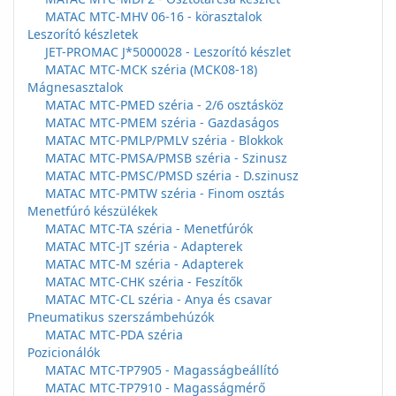
MATAC MTC-MHV 06-16 - körasztalok
Leszorító készletek
JET-PROMAC J*5000028 - Leszorító készlet
MATAC MTC-MCK széria (MCK08-18)
Mágnesasztalok
MATAC MTC-PMED széria - 2/6 osztásköz
MATAC MTC-PMEM széria - Gazdaságos
MATAC MTC-PMLP/PMLV széria - Blokkok
MATAC MTC-PMSA/PMSB széria - Szinusz
MATAC MTC-PMSC/PMSD széria - D.szinusz
MATAC MTC-PMTW széria - Finom osztás
Menetfúró készülékek
MATAC MTC-TA széria - Menetfúrók
MATAC MTC-JT széria - Adapterek
MATAC MTC-M széria - Adapterek
MATAC MTC-CHK széria - Feszítők
MATAC MTC-CL széria - Anya és csavar
Pneumatikus szerszámbehúzók
MATAC MTC-PDA széria
Pozicionálók
MATAC MTC-TP7905 - Magasságbeállító
MATAC MTC-TP7910 - Magasságmérő