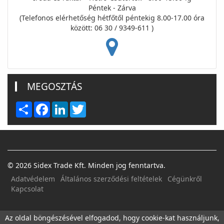
Péntek - Zárva
(Telefonos elérhetőség hétfőtől péntekig 8.00-17.00 óra
között: 06 30 / 9349-611 )
MEGOSZTÁS
Share
Facebook
LinkedIn
Twitter
© 2026 Sidex Trade Kft. Minden jog fenntartva.
Adatvédelem
Általános szerződési feltételek
Cégünkről
Kapcsolat
FACEBOOK
E-MAIL
Az oldal böngészésével elfogadod, hogy cookie-kat használjunk,