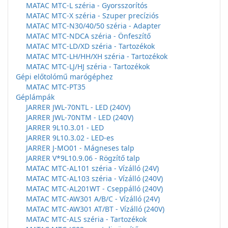
MATAC MTC-L széria - Gyorsszorítós
MATAC MTC-X széria - Szuper precíziós
MATAC MTC-N30/40/50 széria - Adapter
MATAC MTC-NDCA széria - Önfeszítő
MATAC MTC-LD/XD széria - Tartozékok
MATAC MTC-LH/HH/XH széria - Tartozékok
MATAC MTC-LJ/HJ széria - Tartozékok
Gépi előtolómű marógéphez
MATAC MTC-PT35
Géplámpák
JARRER JWL-70NTL - LED (240V)
JARRER JWL-70NTM - LED (240V)
JARRER 9L10.3.01 - LED
JARRER 9L10.3.02 - LED-es
JARRER J-MO01 - Mágneses talp
JARRER V*9L10.9.06 - Rögzítő talp
MATAC MTC-AL101 széria - Vízálló (24V)
MATAC MTC-AL103 széria - Vízálló (240V)
MATAC MTC-AL201WT - Cseppálló (240V)
MATAC MTC-AW301 A/B/C - Vízálló (24V)
MATAC MTC-AW301 AT/BT - Vízálló (240V)
MATAC MTC-ALS széria - Tartozékok