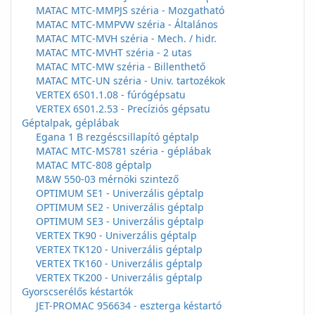
MATAC MTC-MMPJS széria - Mozgatható
MATAC MTC-MMPVW széria - Általános
MATAC MTC-MVH széria - Mech. / hidr.
MATAC MTC-MVHT széria - 2 utas
MATAC MTC-MW széria - Billenthető
MATAC MTC-UN széria - Univ. tartozékok
VERTEX 6S01.1.08 - fúrógépsatu
VERTEX 6S01.2.53 - Precíziós gépsatu
Géptalpak, géplábak
Egana 1 B rezgéscsillapító géptalp
MATAC MTC-MS781 széria - géplábak
MATAC MTC-808 géptalp
M&W 550-03 mérnöki szintező
OPTIMUM SE1 - Univerzális géptalp
OPTIMUM SE2 - Univerzális géptalp
OPTIMUM SE3 - Univerzális géptalp
VERTEX TK90 - Univerzális géptalp
VERTEX TK120 - Univerzális géptalp
VERTEX TK160 - Univerzális géptalp
VERTEX TK200 - Univerzális géptalp
Gyorscserélős késtartók
JET-PROMAC 956634 - eszterga késtartó