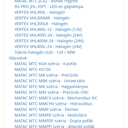
MATAC MTC-JC02 - asztali rögzítő
RS-PRO JHL-35FT - LED-es géplámpa
VERTEX VHL300L - Halogén
VERTEX VHL300MR - Halogén
VERTEX VHL300LR - Halogén
VERTEX VHL400L-12 - Halogén (12V)
VERTEX VHL400S-24 - Halogén (24V)
VERTEX VHL400M-24 - Halogén (24V)
VERTEX VHL400L-24 - Halogén (24V)
Tükrös halogén izzó - 12V / 50W
Gépsatuk
MATAC MTC-KG4 széria - 4 pofás
MATAC MTC-KS150
MATAC MTC-MA széria - Precíziós
MATAC MTC-MBK széria - Univerzális
MATAC MTC-MK széria - Hagyományos
MATAC MTC-MM széria - Precíziós CNC
MATAC MTC-MMCV széria - Mechanikus NC
MATAC MTC-MMCHV széria - Hidraulikus
MATAC MTC-MMP széria - Elemes
MATAC MTC-MMPD széria - Moduláris
MATAC MTC-MMPDF széria - Dupla pofák
MATAC MTC-MMPFJ széria - Állandó pofák