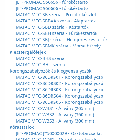
JET-PROMAC 956656 - fúrókéstartó
JET-PROMAC 956666 - fúrókéstartó
MATAC MTC-SB széria - Precifix készlet
MATAC MTC-SBBAA széria - Alaptartók
MATAC MTC-SBD széria - Késtartók
MATAC MTC-SBH széria - Fúrókéstartók
MATAC MTC-SBJ széria - Hengeres késtartók
MATAC MTC-SBMK széria - Morse hüvely
Kiesztergálófejek
MATAC MTC-BHS széria
MATAC MTC-BHU széria
Korongszabályozók és kiegyensúlyozók
MATAC MTC-86DRS01 - Korongszabályozó
MATAC MTC-86DRS02 - Korongszabályozó
MATAC MTC-86DRS03 - Korongszabályozó
MATAC MTC-86DRS04 - Korongszabályozó
MATAC MTC-86DRS05 - Korongszabályozó
MATAC MTC-WBS1 - Állvány (205 mm)
MATAC MTC-WBS2 - Állvány (360 mm)
MATAC MTC-WBS3 - Állvány (300 mm)
Körasztalok
JET-PROMAC J*50000029 - Osztótárcsa kit
MATAC MTC-MDP2 - Osztótárcsa készlet