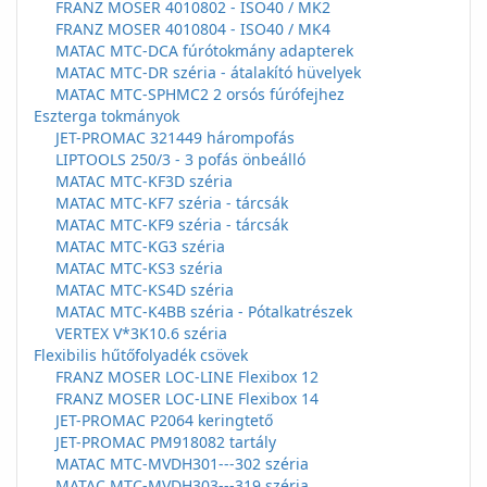
FRANZ MOSER 4010802 - ISO40 / MK2
FRANZ MOSER 4010804 - ISO40 / MK4
MATAC MTC-DCA fúrótokmány adapterek
MATAC MTC-DR széria - átalakító hüvelyek
MATAC MTC-SPHMC2 2 orsós fúrófejhez
Eszterga tokmányok
JET-PROMAC 321449 hárompofás
LIPTOOLS 250/3 - 3 pofás önbeálló
MATAC MTC-KF3D széria
MATAC MTC-KF7 széria - tárcsák
MATAC MTC-KF9 széria - tárcsák
MATAC MTC-KG3 széria
MATAC MTC-KS3 széria
MATAC MTC-KS4D széria
MATAC MTC-K4BB széria - Pótalkatrészek
VERTEX V*3K10.6 széria
Flexibilis hűtőfolyadék csövek
FRANZ MOSER LOC-LINE Flexibox 12
FRANZ MOSER LOC-LINE Flexibox 14
JET-PROMAC P2064 keringtető
JET-PROMAC PM918082 tartály
MATAC MTC-MVDH301---302 széria
MATAC MTC-MVDH303---319 széria