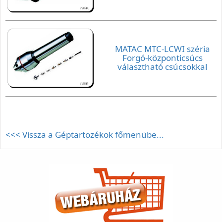
MATAC MTC-LCWI széria
Forgó-központicsúcs
választható csúcsokkal
<<< Vissza a Géptartozékok főmenübe...