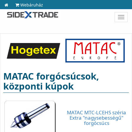
Webáruház
Toggl
navig
MATAC forgócsúcsok,
központi kúpok
MATAC MTC-LCEHS széria
Extra "nagysebességű"
forgócsúcs