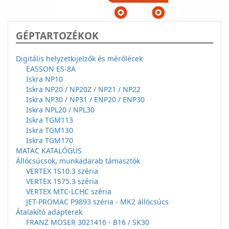
GÉPTARTOZÉKOK
Digitális helyzetkijelzők és mérőlécek
EASSON ES-8A
Iskra NP10
Iskra NP20 / NP20Z / NP21 / NP22
Iskra NP30 / NP31 / ENP20 / ENP30
Iskra NPL20 / NPL30
Iskra TGM113
Iskra TGM130
Iskra TGM170
MATAC KATALÓGUS
Állócsúcsok, munkadarab támasztók
VERTEX 1S10.3 széria
VERTEX 1S75.3 széria
VERTEX MTC-LCHC széria
JET-PROMAC P9893 széria - MK2 állócsúcs
Átalakító adapterek
FRANZ MOSER 3021416 - B16 / SK30