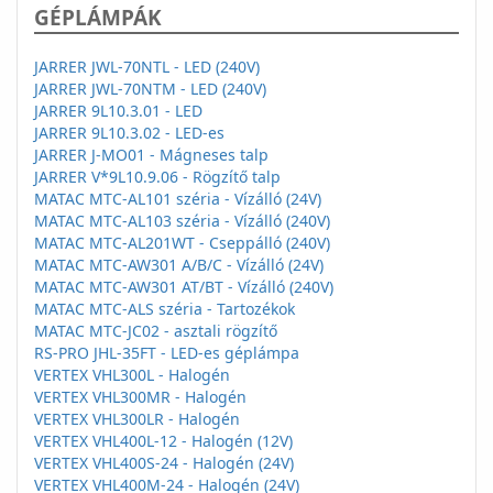
GÉPLÁMPÁK
JARRER JWL-70NTL - LED (240V)
JARRER JWL-70NTM - LED (240V)
JARRER 9L10.3.01 - LED
JARRER 9L10.3.02 - LED-es
JARRER J-MO01 - Mágneses talp
JARRER V*9L10.9.06 - Rögzítő talp
MATAC MTC-AL101 széria - Vízálló (24V)
MATAC MTC-AL103 széria - Vízálló (240V)
MATAC MTC-AL201WT - Cseppálló (240V)
MATAC MTC-AW301 A/B/C - Vízálló (24V)
MATAC MTC-AW301 AT/BT - Vízálló (240V)
MATAC MTC-ALS széria - Tartozékok
MATAC MTC-JC02 - asztali rögzítő
RS-PRO JHL-35FT - LED-es géplámpa
VERTEX VHL300L - Halogén
VERTEX VHL300MR - Halogén
VERTEX VHL300LR - Halogén
VERTEX VHL400L-12 - Halogén (12V)
VERTEX VHL400S-24 - Halogén (24V)
VERTEX VHL400M-24 - Halogén (24V)