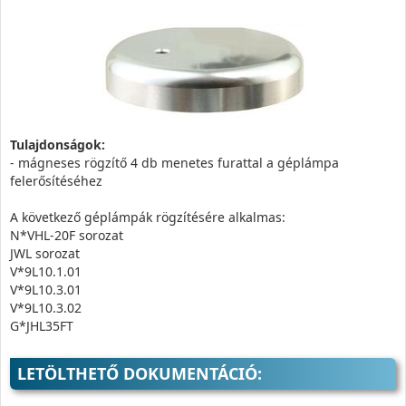
Tulajdonságok:
- mágneses rögzítő 4 db menetes furattal a géplámpa
felerősítéséhez
A következő géplámpák rögzítésére alkalmas:
N*VHL-20F sorozat
JWL sorozat
V*9L10.1.01
V*9L10.3.01
V*9L10.3.02
G*JHL35FT
LETÖLTHETŐ DOKUMENTÁCIÓ: