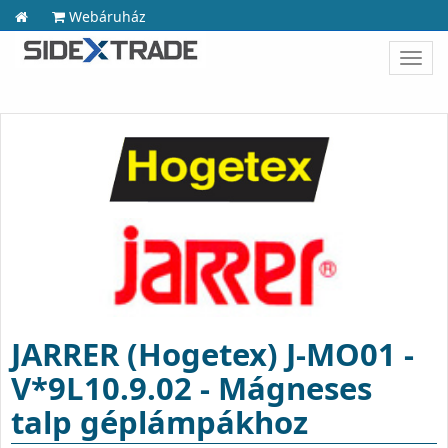
Webáruház
Toggl
navig
JARRER (Hogetex) J-MO01 -
V*9L10.9.02 - Mágneses
talp géplámpákhoz