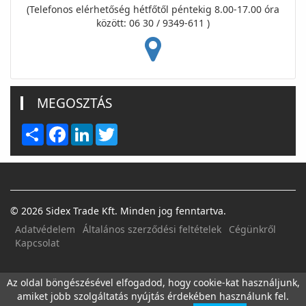
(Telefonos elérhetőség hétfőtől péntekig 8.00-17.00 óra
között: 06 30 / 9349-611 )
MEGOSZTÁS
Share
Facebook
LinkedIn
Twitter
© 2026 Sidex Trade Kft. Minden jog fenntartva.
Adatvédelem
Általános szerződési feltételek
Cégünkről
Kapcsolat
FACEBOOK
E-MAIL
Az oldal böngészésével elfogadod, hogy cookie-kat használjunk,
amiket jobb szolgáltatás nyújtás érdekében használunk fel.