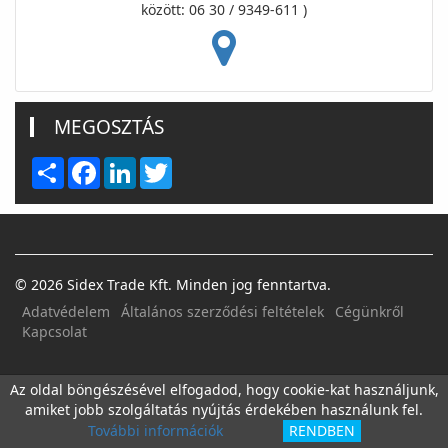
között: 06 30 / 9349-611 )
MEGOSZTÁS
Share
Facebook
LinkedIn
Twitter
© 2026 Sidex Trade Kft. Minden jog fenntartva.
Adatvédelem
Általános szerződési feltételek
Cégünkről
Kapcsolat
FACEBOOK
E-MAIL
Az oldal böngészésével elfogadod, hogy cookie-kat használjunk,
amiket jobb szolgáltatás nyújtás érdekében használunk fel.
További információk
RENDBEN