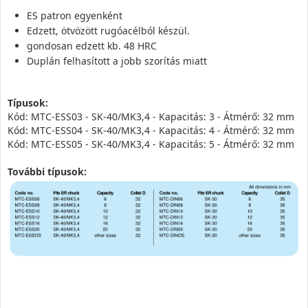
ES patron egyenként
Edzett, ötvözött rugóacélból készül.
gondosan edzett kb. 48 HRC
Duplán felhasított a jobb szorítás miatt
Típusok:
Kód: MTC-ESS03 - SK-40/MK3,4 - Kapacitás: 3 - Átmérő: 32 mm
Kód: MTC-ESS04 - SK-40/MK3,4 - Kapacitás: 4 - Átmérő: 32 mm
Kód: MTC-ESS05 - SK-40/MK3,4 - Kapacitás: 5 - Átmérő: 32 mm
További típusok: