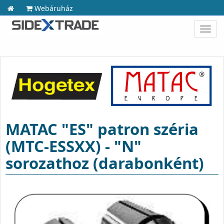
Webáruház
Toggl
navig
MATAC "ES" patron széria
(MTC-ESSXX) - "N"
sorozathoz (darabonként)