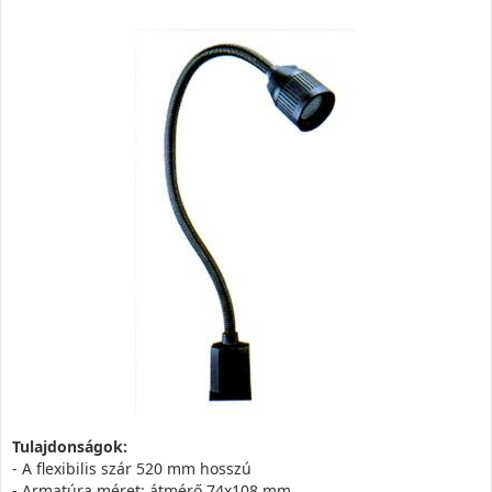
Tulajdonságok:
- A flexibilis szár 520 mm hosszú
- Armatúra méret: átmérő 74x108 mm