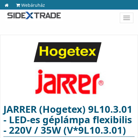
Webáruház
Toggl
navig
JARRER (Hogetex) 9L10.3.01
- LED-es géplámpa flexibilis
- 220V / 35W (V*9L10.3.01)