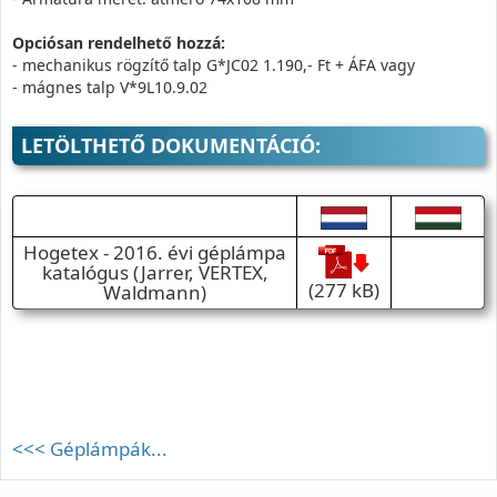
Opciósan rendelhető hozzá:
- mechanikus rögzítő talp G*JC02 1.190,- Ft + ÁFA vagy
- mágnes talp V*9L10.9.02
LETÖLTHETŐ DOKUMENTÁCIÓ:
Hogetex - 2016. évi géplámpa
katalógus (Jarrer, VERTEX,
(277 kB)
Waldmann)
<<< Géplámpák...