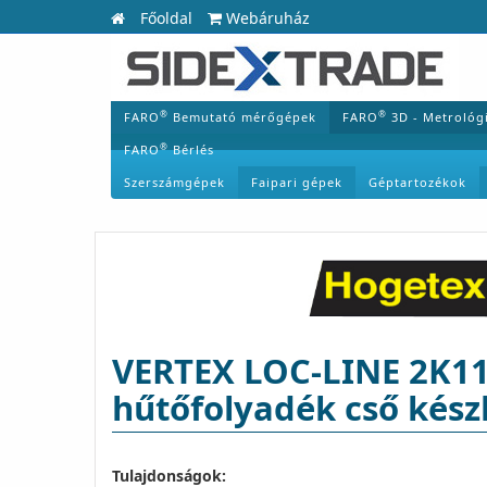
Főoldal
Webáruház
®
®
FARO
Bemutató mérőgépek
FARO
3D - Metrológ
®
FARO
Bérlés
Szerszámgépek
Faipari gépek
Géptartozékok
VERTEX LOC-LINE 2K11.1
hűtőfolyadék cső készl
Tulajdonságok: