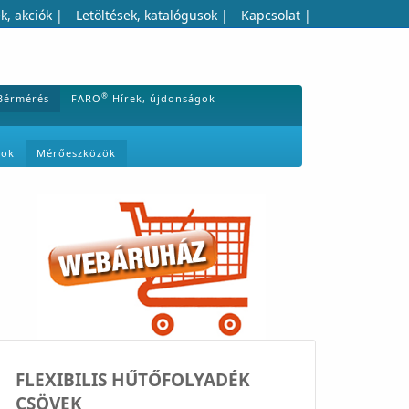
k, akciók
|
Letöltések, katalógusok
|
Kapcsolat
|
®
Bérmérés
FARO
Hírek, újdonságok
mok
Mérőeszközök
FLEXIBILIS HŰTŐFOLYADÉK
CSÖVEK