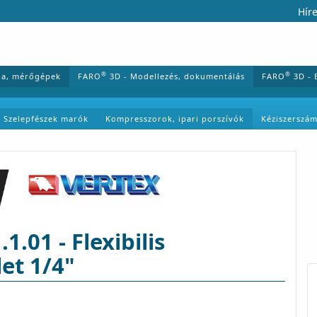
Híre
®
®
ia, mérőgépek
FARO
3D - Modellezés, dokumentálás
FARO
3D - 
Szelepfészek marók
Kompresszorok, ipari porszívók
Kéziszerszá
.01 - Flexibilis
et 1/4"