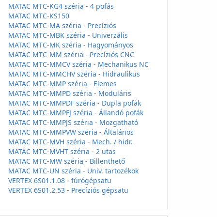
MATAC MTC-KG4 széria - 4 pofás
MATAC MTC-KS150
MATAC MTC-MA széria - Precíziós
MATAC MTC-MBK széria - Univerzális
MATAC MTC-MK széria - Hagyományos
MATAC MTC-MM széria - Precíziós CNC
MATAC MTC-MMCV széria - Mechanikus NC
MATAC MTC-MMCHV széria - Hidraulikus
MATAC MTC-MMP széria - Elemes
MATAC MTC-MMPD széria - Moduláris
MATAC MTC-MMPDF széria - Dupla pofák
MATAC MTC-MMPFJ széria - Állandó pofák
MATAC MTC-MMPJS széria - Mozgatható
MATAC MTC-MMPVW széria - Általános
MATAC MTC-MVH széria - Mech. / hidr.
MATAC MTC-MVHT széria - 2 utas
MATAC MTC-MW széria - Billenthető
MATAC MTC-UN széria - Univ. tartozékok
VERTEX 6S01.1.08 - fúrógépsatu
VERTEX 6S01.2.53 - Precíziós gépsatu