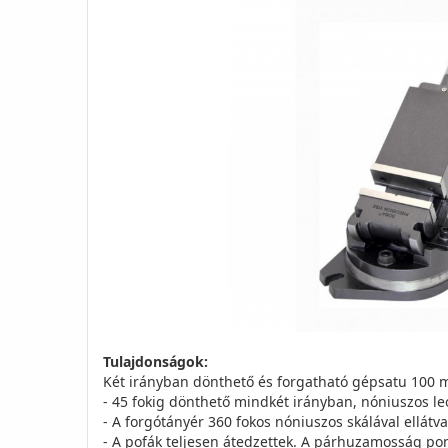
Tulajdonságok:
Két irányban dönthető és forgatható gépsatu 100 
- 45 fokig dönthető mindkét irányban, nóniuszos leo
- A forgótányér 360 fokos nóniuszos skálával ellátva
- A pofák teljesen átedzettek. A párhuzamosság po