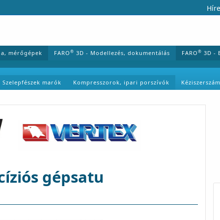
Híre
®
®
ia, mérőgépek
FARO
3D - Modellezés, dokumentálás
FARO
3D - 
Szelepfészek marók
Kompresszorok, ipari porszívók
Kéziszerszá
cíziós gépsatu