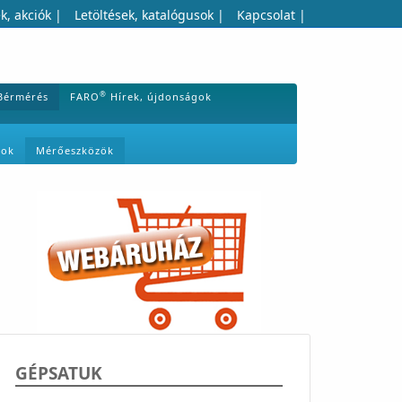
k, akciók
|
Letöltések, katalógusok
|
Kapcsolat
|
®
Bérmérés
FARO
Hírek, újdonságok
mok
Mérőeszközök
GÉPSATUK