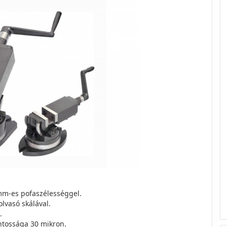
mm-es pofaszélességgel.
lvasó skálával.
.
ntossága 30 mikron.