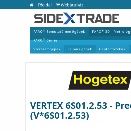
Főoldal
Webáruház
®
®
FARO
Bemutató mérőgépek
FARO
3D - Metrológ
®
FARO
Bérlés
Szerszámgépek
Faipari gépek
Géptartozékok
VERTEX 6S01.2.53 - Pre
(V*6S01.2.53)