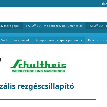
Híre
®
®
ia, mérőgépek
FARO
3D - Modellezés, dokumentálás
FARO
3D - 
Szelepfészek marók
Kompresszorok, ipari porszívók
Kéziszerszá
lis rezgéscsillapító