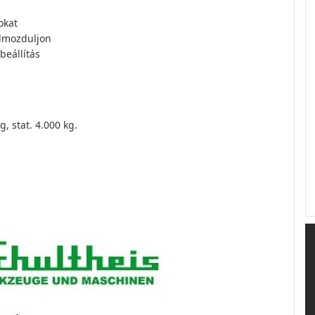
okat
elmozduljon
eállítás
, stat. 4.000 kg.