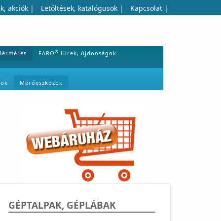
k, akciók
|
Letöltések, katalógusok
|
Kapcsolat
|
®
Bérmérés
FARO
Hírek, újdonságok
mok
Mérőeszközök
GÉPTALPAK, GÉPLÁBAK