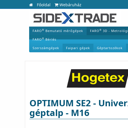
Főoldal
Webáruház
®
®
FARO
Bemutató mérőgépek
FARO
3D - Metrológ
®
FARO
Bérlés
Szerszámgépek
Faipari gépek
Géptartozékok
OPTIMUM SE2 - Univerzá
géptalp - M16