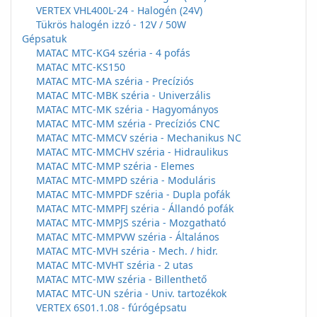
VERTEX VHL400L-24 - Halogén (24V)
Tükrös halogén izzó - 12V / 50W
Gépsatuk
MATAC MTC-KG4 széria - 4 pofás
MATAC MTC-KS150
MATAC MTC-MA széria - Precíziós
MATAC MTC-MBK széria - Univerzális
MATAC MTC-MK széria - Hagyományos
MATAC MTC-MM széria - Precíziós CNC
MATAC MTC-MMCV széria - Mechanikus NC
MATAC MTC-MMCHV széria - Hidraulikus
MATAC MTC-MMP széria - Elemes
MATAC MTC-MMPD széria - Moduláris
MATAC MTC-MMPDF széria - Dupla pofák
MATAC MTC-MMPFJ széria - Állandó pofák
MATAC MTC-MMPJS széria - Mozgatható
MATAC MTC-MMPVW széria - Általános
MATAC MTC-MVH széria - Mech. / hidr.
MATAC MTC-MVHT széria - 2 utas
MATAC MTC-MW széria - Billenthető
MATAC MTC-UN széria - Univ. tartozékok
VERTEX 6S01.1.08 - fúrógépsatu