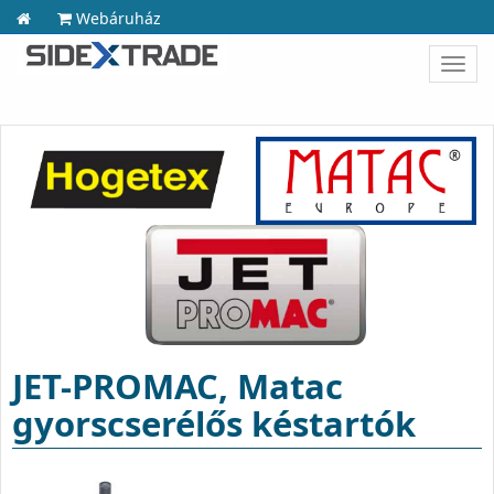
Webáruház
Toggl
navig
JET-PROMAC, Matac
gyorscserélős késtartók