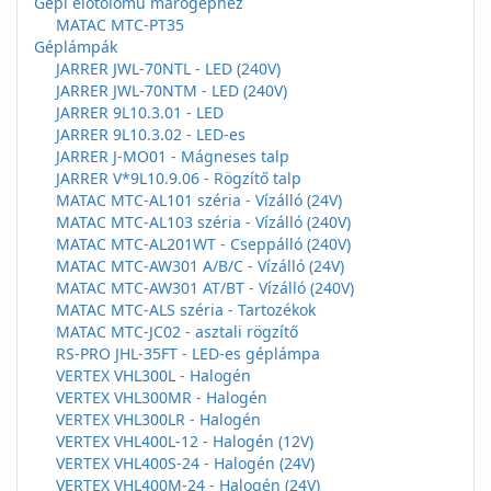
Gépi előtolómű marógéphez
MATAC MTC-PT35
Géplámpák
JARRER JWL-70NTL - LED (240V)
JARRER JWL-70NTM - LED (240V)
JARRER 9L10.3.01 - LED
JARRER 9L10.3.02 - LED-es
JARRER J-MO01 - Mágneses talp
JARRER V*9L10.9.06 - Rögzítő talp
MATAC MTC-AL101 széria - Vízálló (24V)
MATAC MTC-AL103 széria - Vízálló (240V)
MATAC MTC-AL201WT - Cseppálló (240V)
MATAC MTC-AW301 A/B/C - Vízálló (24V)
MATAC MTC-AW301 AT/BT - Vízálló (240V)
MATAC MTC-ALS széria - Tartozékok
MATAC MTC-JC02 - asztali rögzítő
RS-PRO JHL-35FT - LED-es géplámpa
VERTEX VHL300L - Halogén
VERTEX VHL300MR - Halogén
VERTEX VHL300LR - Halogén
VERTEX VHL400L-12 - Halogén (12V)
VERTEX VHL400S-24 - Halogén (24V)
VERTEX VHL400M-24 - Halogén (24V)