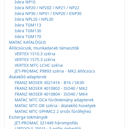
Iskra NP10
Iskra NP20 / NP20Z / NP21 / NP22
Iskra NP30 / NP31 / ENP20 / ENP30
Iskra NPL20 / NPL30
Iskra TGM113
Iskra TGM130
Iskra TGM170
MATAC KATALÓGUS
Állócsúcsok, munkadarab támasztók
VERTEX 1S10.3 széria
VERTEX 1S75.3 széria
VERTEX MTC-LCHC széria
JET-PROMAC P9893 széria - MK2 állócsúcs
Átalakító adapterek
FRANZ MOSER 3021416 - B16 / SK30
FRANZ MOSER 4010802 - ISO40 / MK2
FRANZ MOSER 4010804 - ISO40 / MK4
MATAC MTC-DCA fúrótokmány adapterek
MATAC MTC-DR széria - átalakító hüvelyek
MATAC MTC-SPHMC2 2 orsós fúrófejhez
Eszterga tokmányok
JET-PROMAC 321449 hárompofás
LIPTOOLS 250/3 - 3 pofás önbeálló