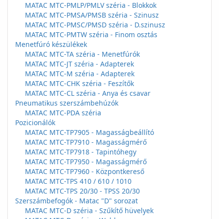
MATAC MTC-PMLP/PMLV széria - Blokkok
MATAC MTC-PMSA/PMSB széria - Szinusz
MATAC MTC-PMSC/PMSD széria - D.szinusz
MATAC MTC-PMTW széria - Finom osztás
Menetfúró készülékek
MATAC MTC-TA széria - Menetfúrók
MATAC MTC-JT széria - Adapterek
MATAC MTC-M széria - Adapterek
MATAC MTC-CHK széria - Feszítők
MATAC MTC-CL széria - Anya és csavar
Pneumatikus szerszámbehúzók
MATAC MTC-PDA széria
Pozicionálók
MATAC MTC-TP7905 - Magasságbeállító
MATAC MTC-TP7910 - Magasságmérő
MATAC MTC-TP7918 - Tapintóhegy
MATAC MTC-TP7950 - Magasságmérő
MATAC MTC-TP7960 - Központkereső
MATAC MTC-TPS 410 / 610 / 1010
MATAC MTC-TPS 20/30 - TPSS 20/30
Szerszámbefogók - Matac "D" sorozat
MATAC MTC-D széria - Szűkítő hüvelyek