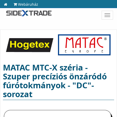
Webáruház
Toggl
navig
MATAC MTC-X széria -
Szuper precíziós önzáródó
fúrótokmányok - "DC"-
sorozat