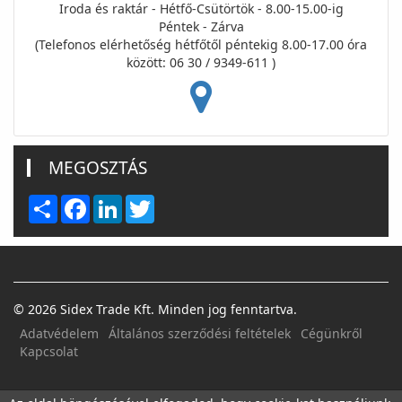
Iroda és raktár - Hétfő-Csütörtök - 8.00-15.00-ig
Péntek - Zárva
(Telefonos elérhetőség hétfőtől péntekig 8.00-17.00 óra
között: 06 30 / 9349-611 )
MEGOSZTÁS
Share
Facebook
LinkedIn
Twitter
© 2026 Sidex Trade Kft. Minden jog fenntartva.
Adatvédelem
Általános szerződési feltételek
Cégünkről
Kapcsolat
FACEBOOK
E-MAIL