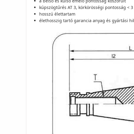
a belső és külső emelő pontosság köszörült
kúpszögtűrés AT 3, körkörösségi pontosság < 
hosszú élettartam
élethosszig tartó garancia anyag és gyártási h