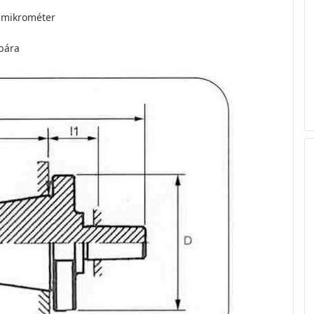
3 mikrométer
ibára