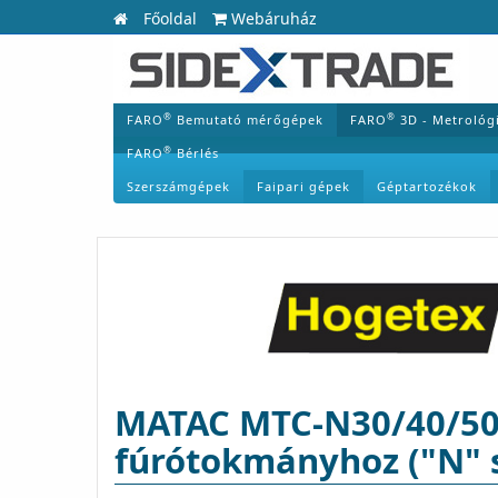
Főoldal
Webáruház
®
®
FARO
Bemutató mérőgépek
FARO
3D - Metrológ
®
FARO
Bérlés
Szerszámgépek
Faipari gépek
Géptartozékok
MATAC MTC-N30/40/50 
fúrótokmányhoz ("N" 