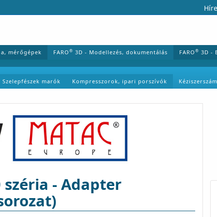
Híre
®
®
ia, mérőgépek
FARO
3D - Modellezés, dokumentálás
FARO
3D - 
Szelepfészek marók
Kompresszorok, ipari porszívók
Kéziszerszá
széria - Adapter
sorozat)