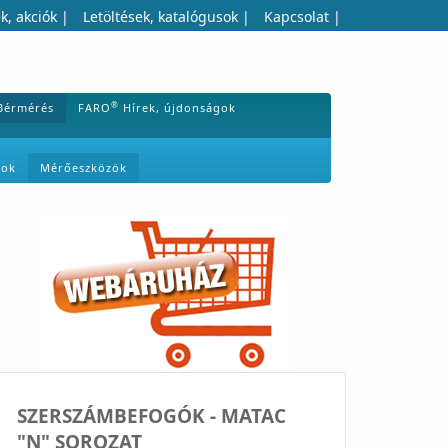
k, akciók
|
Letöltések, katalógusok
|
Kapcsolat
|
®
Bérmérés
FARO
Hírek, újdonságok
mok
Mérőeszközök
SZERSZÁMBEFOGÓK - MATAC
"N" SOROZAT