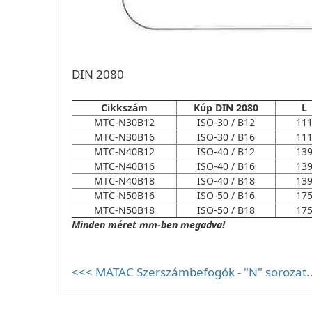
DIN 2080
Cikkszám
Kúp DIN 2080
L
MTC-N30B12
ISO-30 / B12
11
MTC-N30B16
ISO-30 / B16
11
MTC-N40B12
ISO-40 / B12
13
MTC-N40B16
ISO-40 / B16
13
MTC-N40B18
ISO-40 / B18
13
MTC-N50B16
ISO-50 / B16
17
MTC-N50B18
ISO-50 / B18
17
Minden méret mm-ben megadva!
<<< MATAC Szerszámbefogók - "N" sorozat..