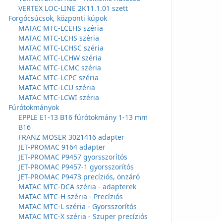
VERTEX LOC-LINE 2K11.1.01 szett
Forgócsúcsok, központi kúpok
MATAC MTC-LCEHS széria
MATAC MTC-LCHS széria
MATAC MTC-LCHSC széria
MATAC MTC-LCHW széria
MATAC MTC-LCMC széria
MATAC MTC-LCPC széria
MATAC MTC-LCU széria
MATAC MTC-LCWI széria
Fúrótokmányok
EPPLE E1-13 B16 fúrótokmány 1-13 mm
B16
FRANZ MOSER 3021416 adapter
JET-PROMAC 9164 adapter
JET-PROMAC P9457 gyorsszorítós
JET-PROMAC P9457-1 gyorsszorítós
JET-PROMAC P9473 precíziós, önzáró
MATAC MTC-DCA széria - adapterek
MATAC MTC-H széria - Precíziós
MATAC MTC-L széria - Gyorsszorítós
MATAC MTC-X széria - Szuper precíziós