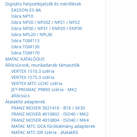
Digitális helyzetkijelzők és mérőlécek
EASSON ES-8A
Iskra NP10
Iskra NP20 / NP20Z / NP21 / NP22
Iskra NP30 / NP31 / ENP20 / ENP30
Iskra NPL20 / NPL30
Iskra TGM113
Iskra TGM130
Iskra TGM170
MATAC KATALÓGUS
Állócsúcsok, munkadarab támasztók
VERTEX 1S10.3 széria
VERTEX 1S75.3 széria
VERTEX MTC-LCHC széria
JET-PROMAC P9893 széria - MK2
állócsúcs
Átalakító adapterek
FRANZ MOSER 3021416 - B16 / SK30
FRANZ MOSER 4010802 - ISO40 / MK2
FRANZ MOSER 4010804 - ISO40 / MK4
MATAC MTC-DCA fúrótokmány adapterek
MATAC MTC-DR széria - átalakító