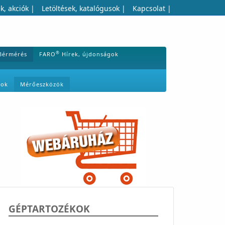
k, akciók
|
Letöltések, katalógusok
|
Kapcsolat
|
®
Bérmérés
FARO
Hírek, újdonságok
mok
Mérőeszközök
GÉPTARTOZÉKOK