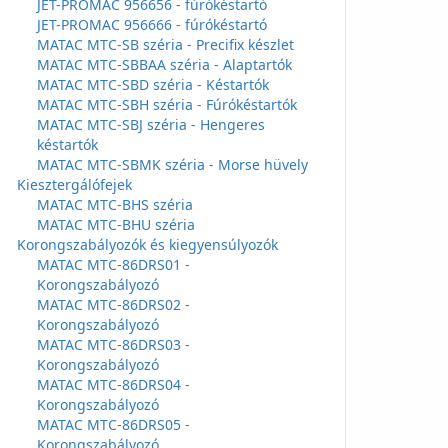
JET-PROMAC 956656 - fúrókéstartó
JET-PROMAC 956666 - fúrókéstartó
MATAC MTC-SB széria - Precifix készlet
MATAC MTC-SBBAA széria - Alaptartók
MATAC MTC-SBD széria - Késtartók
MATAC MTC-SBH széria - Fúrókéstartók
MATAC MTC-SBJ széria - Hengeres
késtartók
MATAC MTC-SBMK széria - Morse hüvely
Kiesztergálófejek
MATAC MTC-BHS széria
MATAC MTC-BHU széria
Korongszabályozók és kiegyensúlyozók
MATAC MTC-86DRS01 -
Korongszabályozó
MATAC MTC-86DRS02 -
Korongszabályozó
MATAC MTC-86DRS03 -
Korongszabályozó
MATAC MTC-86DRS04 -
Korongszabályozó
MATAC MTC-86DRS05 -
Korongszabályozó