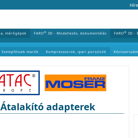
Híre
®
®
ia, mérőgépek
FARO
3D - Modellezés, dokumentálás
FARO
3D - 
Szelepfészek marók
Kompresszorok, ipari porszívók
Kéziszerszá
talakító adapterek