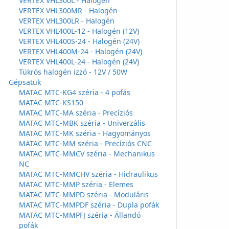
VERTEX VHL300L - Halogén
VERTEX VHL300MR - Halogén
VERTEX VHL300LR - Halogén
VERTEX VHL400L-12 - Halogén (12V)
VERTEX VHL400S-24 - Halogén (24V)
VERTEX VHL400M-24 - Halogén (24V)
VERTEX VHL400L-24 - Halogén (24V)
Tükrös halogén izzó - 12V / 50W
Gépsatuk
MATAC MTC-KG4 széria - 4 pofás
MATAC MTC-KS150
MATAC MTC-MA széria - Precíziós
MATAC MTC-MBK széria - Univerzális
MATAC MTC-MK széria - Hagyományos
MATAC MTC-MM széria - Precíziós CNC
MATAC MTC-MMCV széria - Mechanikus
NC
MATAC MTC-MMCHV széria - Hidraulikus
MATAC MTC-MMP széria - Elemes
MATAC MTC-MMPD széria - Moduláris
MATAC MTC-MMPDF széria - Dupla pofák
MATAC MTC-MMPFJ széria - Állandó
pofák