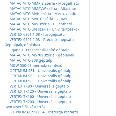
MATAC MTC-MMPJS széria - Mozgatható
MATAC MTC-MMPVW széria - Általános
MATAC MTC-MVH széria - Mech. / hidr.
MATAC MTC-MVHT széria - 2 utas
MATAC MTC-MW széria - Billenthető
MATAC MTC-UN széria - Univ. tartozékok
VERTEX 6S01.1.08 - fúrógépsatu
VERTEX 6S01.2.53 - Precíziós gépsatu
Géptalpak, géplábak
Egana 1 B rezgéscsillapító géptalp
MATAC MTC-MS781 széria - géplábak
MATAC MTC-808 géptalp
M&W 550-03 mérnöki szintező
OPTIMUM SE1 - Univerzális géptalp
OPTIMUM SE2 - Univerzális géptalp
OPTIMUM SE3 - Univerzális géptalp
VERTEX TK90 - Univerzális géptalp
VERTEX TK120 - Univerzális géptalp
VERTEX TK160 - Univerzális géptalp
VERTEX TK200 - Univerzális géptalp
Gyorscserélős késtartók
JET-PROMAC 956634 - eszterga késtartó