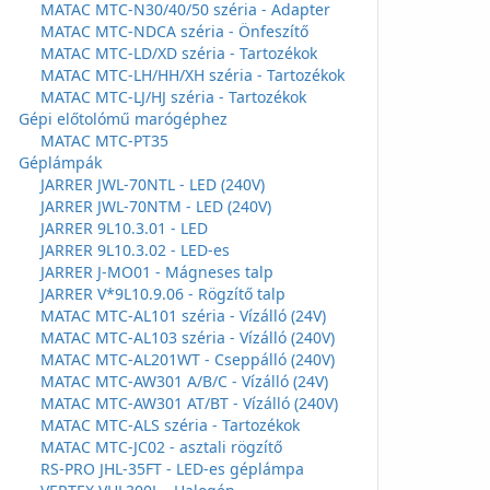
MATAC MTC-N30/40/50 széria - Adapter
MATAC MTC-NDCA széria - Önfeszítő
MATAC MTC-LD/XD széria - Tartozékok
MATAC MTC-LH/HH/XH széria - Tartozékok
MATAC MTC-LJ/HJ széria - Tartozékok
Gépi előtolómű marógéphez
MATAC MTC-PT35
Géplámpák
JARRER JWL-70NTL - LED (240V)
JARRER JWL-70NTM - LED (240V)
JARRER 9L10.3.01 - LED
JARRER 9L10.3.02 - LED-es
JARRER J-MO01 - Mágneses talp
JARRER V*9L10.9.06 - Rögzítő talp
MATAC MTC-AL101 széria - Vízálló (24V)
MATAC MTC-AL103 széria - Vízálló (240V)
MATAC MTC-AL201WT - Cseppálló (240V)
MATAC MTC-AW301 A/B/C - Vízálló (24V)
MATAC MTC-AW301 AT/BT - Vízálló (240V)
MATAC MTC-ALS széria - Tartozékok
MATAC MTC-JC02 - asztali rögzítő
RS-PRO JHL-35FT - LED-es géplámpa