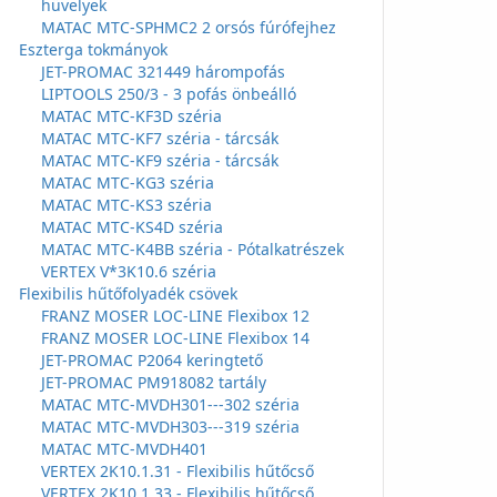
hüvelyek
MATAC MTC-SPHMC2 2 orsós fúrófejhez
Eszterga tokmányok
JET-PROMAC 321449 hárompofás
LIPTOOLS 250/3 - 3 pofás önbeálló
MATAC MTC-KF3D széria
MATAC MTC-KF7 széria - tárcsák
MATAC MTC-KF9 széria - tárcsák
MATAC MTC-KG3 széria
MATAC MTC-KS3 széria
MATAC MTC-KS4D széria
MATAC MTC-K4BB széria - Pótalkatrészek
VERTEX V*3K10.6 széria
Flexibilis hűtőfolyadék csövek
FRANZ MOSER LOC-LINE Flexibox 12
FRANZ MOSER LOC-LINE Flexibox 14
JET-PROMAC P2064 keringtető
JET-PROMAC PM918082 tartály
MATAC MTC-MVDH301---302 széria
MATAC MTC-MVDH303---319 széria
MATAC MTC-MVDH401
VERTEX 2K10.1.31 - Flexibilis hűtőcső
VERTEX 2K10.1.33 - Flexibilis hűtőcső