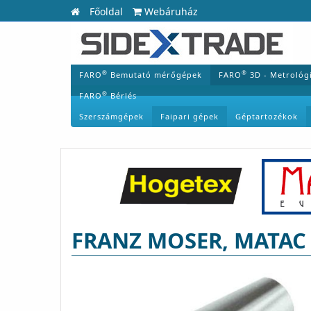
Főoldal
Webáruház
®
®
FARO
Bemutató mérőgépek
FARO
3D - Metrológ
®
FARO
Bérlés
Szerszámgépek
Faipari gépek
Géptartozékok
FRANZ MOSER, MATAC Á