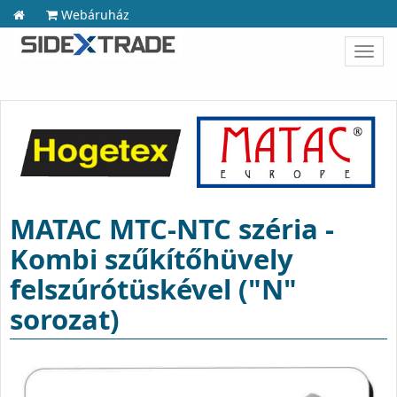
Webáruház
Toggl
navig
MATAC MTC-NTC széria -
Kombi szűkítőhüvely
felszúrótüskével ("N"
sorozat)