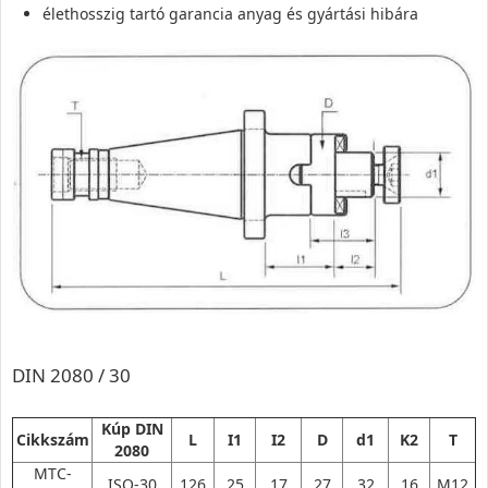
élethosszig tartó garancia anyag és gyártási hibára
DIN 2080 / 30
Kúp DIN
Cikkszám
L
I1
I2
D
d1
K2
T
2080
MTC-
ISO-30
126
25
17
27
32
16
M12