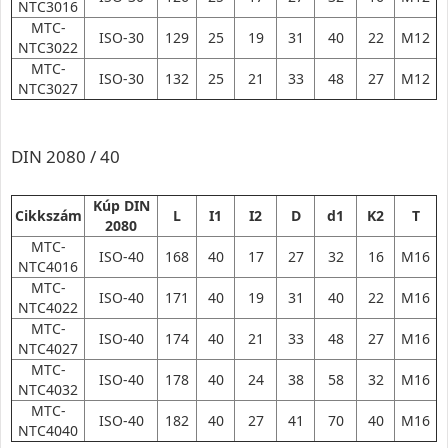
NTC3016
MTC-
ISO-30
129
25
19
31
40
22
M12
NTC3022
MTC-
ISO-30
132
25
21
33
48
27
M12
NTC3027
DIN 2080 / 40
Kúp DIN
Cikkszám
L
I1
I2
D
d1
K2
T
2080
MTC-
ISO-40
168
40
17
27
32
16
M16
NTC4016
MTC-
ISO-40
171
40
19
31
40
22
M16
NTC4022
MTC-
ISO-40
174
40
21
33
48
27
M16
NTC4027
MTC-
ISO-40
178
40
24
38
58
32
M16
NTC4032
MTC-
ISO-40
182
40
27
41
70
40
M16
NTC4040