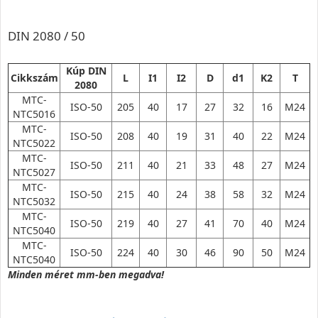
DIN 2080 / 50
Kúp DIN
Cikkszám
L
I1
I2
D
d1
K2
T
2080
MTC-
ISO-50
205
40
17
27
32
16
M24
NTC5016
MTC-
ISO-50
208
40
19
31
40
22
M24
NTC5022
MTC-
ISO-50
211
40
21
33
48
27
M24
NTC5027
MTC-
ISO-50
215
40
24
38
58
32
M24
NTC5032
MTC-
ISO-50
219
40
27
41
70
40
M24
NTC5040
MTC-
ISO-50
224
40
30
46
90
50
M24
NTC5040
Minden méret mm-ben megadva!