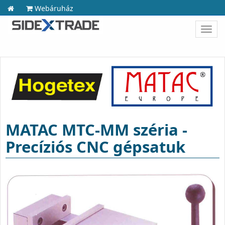
Webáruház
Toggl
navig
MATAC MTC-MM széria -
Precíziós CNC gépsatuk