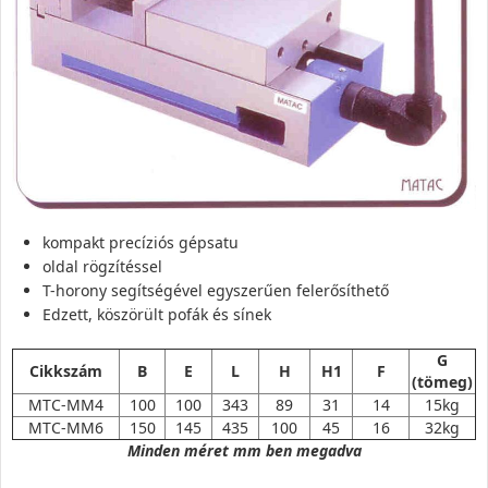
kompakt precíziós gépsatu
oldal rögzítéssel
T-horony segítségével egyszerűen felerősíthető
Edzett, köszörült pofák és sínek
G
Cikkszám
B
E
L
H
H1
F
(tömeg)
MTC-MM4
100
100
343
89
31
14
15kg
MTC-MM6
150
145
435
100
45
16
32kg
Minden méret mm ben megadva