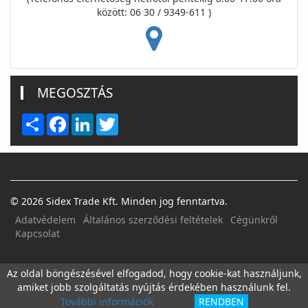
között: 06 30 / 9349-611 )
MEGOSZTÁS
Share
Facebook
LinkedIn
Twitter
© 2026 Sidex Trade Kft. Minden jog fenntartva.
Adatvédelem
Általános szerződési feltételek
Cégünkről
Kapcsolat
FACEBOOK
E-MAIL
Az oldal böngészésével elfogadod, hogy cookie-kat használjunk,
amiket jobb szolgáltatás nyújtás érdekében használunk fel.
További információk
RENDBEN