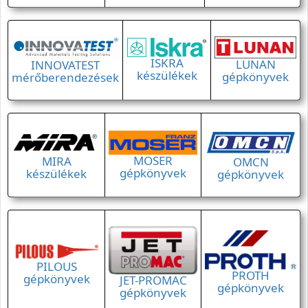
ISKRA
LUNAN
INNOVATEST
készülékek
gépkönyvek
mérőberendezések
MOSER
MIRA
OMCN
gépkönyvek
készülékek
gépkönyvek
PILOUS
PROTH
gépkönyvek
JET-PROMAC
gépkönyvek
gépkönyvek