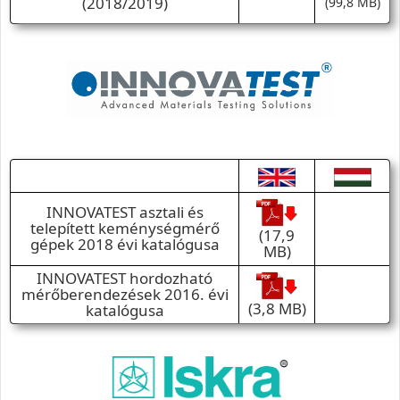
(2018/2019)
(99,8 MB)
INNOVATEST asztali és
telepített keménységmérő
(17,9
gépek 2018 évi katalógusa
MB)
INNOVATEST hordozható
mérőberendezések 2016. évi
(3,8 MB)
katalógusa