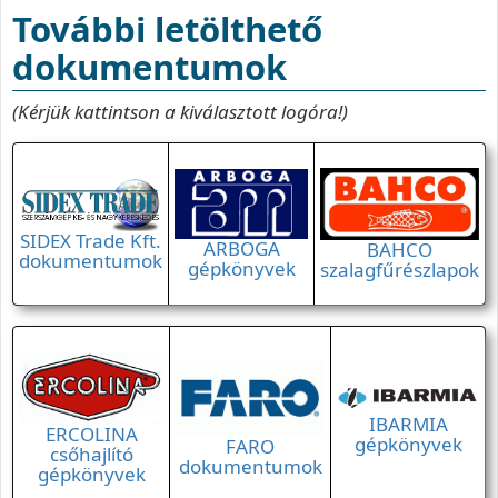
További letölthető
dokumentumok
(Kérjük kattintson a kiválasztott logóra!)
SIDEX Trade Kft.
ARBOGA
BAHCO
dokumentumok
gépkönyvek
szalagfűrészlapok
IBARMIA
ERCOLINA
gépkönyvek
FARO
csőhajlító
dokumentumok
gépkönyvek