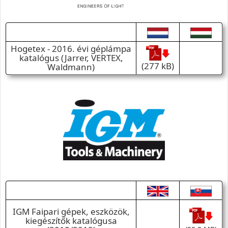
Hogetex - 2016. évi géplámpa
katalógus (Jarrer, VERTEX,
(277 kB)
Waldmann)
IGM Faipari gépek, eszközök,
kiegészítők katalógusa