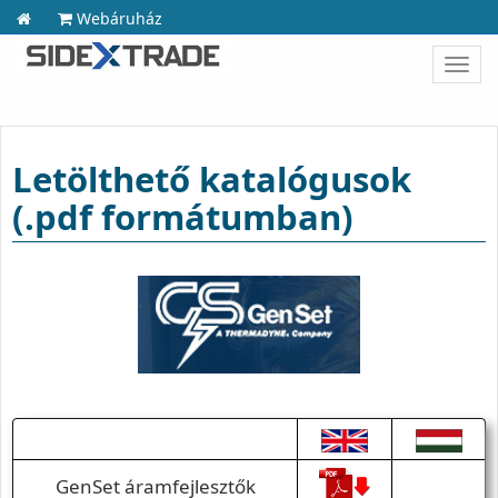
Webáruház
Toggl
navig
Letölthető katalógusok
(.pdf formátumban)
GenSet áramfejlesztők