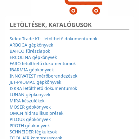
LETÖLTÉSEK, KATALÓGUSOK
Sidex Trade Kft. letölthető dokumentumok
ARBOGA gépkönyvek
BAHCO fűrészlapok
ERCOLINA gépkönyvek
FARO letölthető dokumentumok
IBARMIA gépkönyvek
INNOVATEST mérőberendezések
JET-PROMAC gépkönyvek
ISKRA letölthető dokumentumok
LUNAN gépkönyvek
MIRA készülékek
MOSER gépkönyvek
OMCN hidraulikus prések
PILOUS gépkönyvek
PROTH gépkönyvek
SCHNEIDER légkulcsok
TOOL AIR kompresszorok