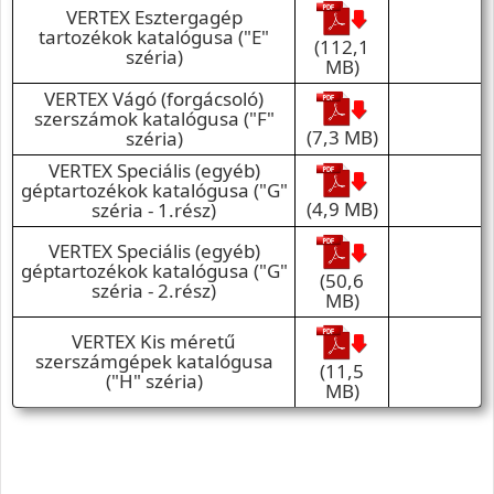
VERTEX Esztergagép
tartozékok katalógusa ("E"
(112,1
széria)
MB)
VERTEX Vágó (forgácsoló)
szerszámok katalógusa ("F"
(7,3 MB)
széria)
VERTEX Speciális (egyéb)
géptartozékok katalógusa ("G"
(4,9 MB)
széria - 1.rész)
VERTEX Speciális (egyéb)
géptartozékok katalógusa ("G"
(50,6
széria - 2.rész)
MB)
VERTEX Kis méretű
szerszámgépek katalógusa
(11,5
("H" széria)
MB)