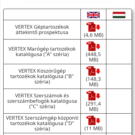
VERTEX Géptartozékok
áttekintő prospektusa
(4,6 MB)
VERTEX Marógép tartozékok
(448,5
katalógusa ("A" széria)
MB)
VERTEX Köszörűgép
tartozékok katalógusa ("B"
(148,3
széria)
MB)
VERTEX Szerszámok és
szerszámbefogók katalógusa
(291,4
("C" széria)
MB)
VERTEX Szerszámgép központi
tartozékok katalógusa ("D"
(11 MB)
széria)