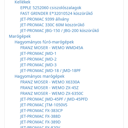
Kellékek
EPPLE 5252060 csiszolószalagok
FAST GRINDER E*32010524 köszörűkő
JET-PROMAC 9399 állvány
JET-PROMAC 330C 60M köszörűkő
JET-PROMAC JBG-150 / JBG-200 köszörűkő
Marógépek
Hagyományos fúró-marógépek
FRANZ MOSER - WEMO WMD45A
JET-PROMAC JMD-1
JET-PROMAC JMD-2
JET-PROMAC JMD-3
JET-PROMAC JMD-18 / JMD-18PF
Hagyományos marógépek
FRANZ MOSER - WEMO X6330A
FRANZ MOSER - WEMO ZX-45Z
FRANZ MOSER - WEMO ZX-6350C
JET-PROMAC JMD-45PF / JMD-45PFD
JET-PROMAC JTM-1050VS
JET-PROMAC FX-383CP
JET-PROMAC FX-388D
JET-PROMAC FX-389D
JET-PROMAC FX-820V