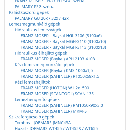
FRANZ MOSER - PROTH PSGC-széria
PALMARY PSG-széria
Palástköszörű gépek
PALMARY GU 20x / 32x / 42x
Lemezmegmunkáló gépek
Hidraulikus lemezvágók
FRANZ MOSER - Baykal HGL 3106 (3100x6)
FRANZ MOSER - Baykal MGH-3110 (3100x10)
FRANZ MOSER - Baykal MGH-3113 (3100x13)
Hidraulikus élhajlító gépek
FRANZ MOSER (Baykal) APH 2103-4108
Kézi lemezmegmunkáló gépek
FRANZ MOSER (Baykal) KMS 1060x1,5
FRANZ MOSER (SAHINLER) R1050x68x1,5
Kézi lemezhajlítók
FRANZ MOSER (HOTON) W1.2x1500
FRANZ MOSER (SCANTOOL) SCAN 13S
Lemezhengerítő gépek
FRANZ MOSER (SAHINLER) RM1050x90x3,0
FRANZ MOSER (SAHINLER) MRM-S
Szikraforgácsoló gépek
Tömbös - JOEMARS JMNC43A
Huzal - JOEMARS WT455 / WT455S / WT655