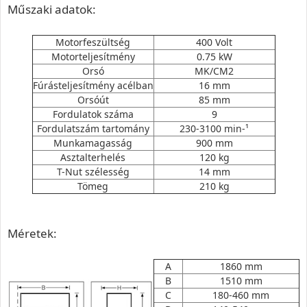
Műszaki adatok:
Motorfeszültség
400 Volt
Motorteljesítmény
0.75 kW
Orsó
MK/CM2
Fúrásteljesítmény acélban
16 mm
Orsóút
85 mm
Fordulatok száma
9
Fordulatszám tartomány
230-3100 min-¹
Munkamagasság
900 mm
Asztalterhelés
120 kg
T-Nut szélesség
14 mm
Tömeg
210 kg
Méretek:
A
1860 mm
B
1510 mm
C
180-460 mm