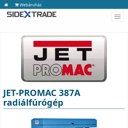
Webáruház
Toggl
navig
JET-PROMAC 387A
radiálfúrógép