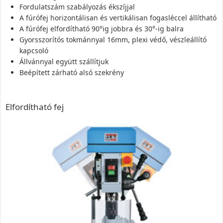
Fordulatszám szabályozás ékszíjjal
A fúrófej horizontálisan és vertikálisan fogasléccel állítható
A fúrófej elfordítható 90°ig jobbra és 30°-ig balra
Gyorsszorítós tokmánnyal 16mm, plexi védő, vészleállító
kapcsoló
Állvánnyal együtt szállítjuk
Beépített zárható alsó szekrény
Elfordítható fej