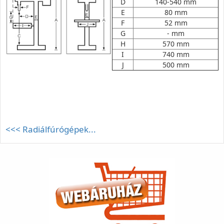
D
140-540 mm
E
80 mm
F
52 mm
G
- mm
H
570 mm
I
740 mm
J
500 mm
<<< Radiálfúrógépek...