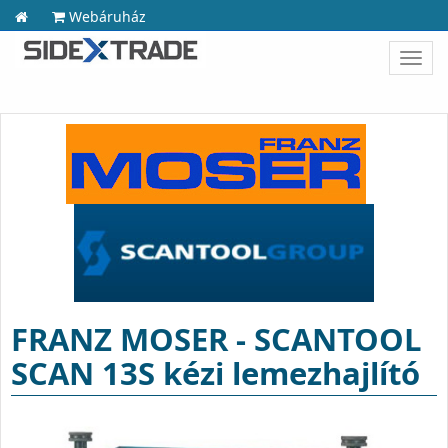
Webáruház
Toggl
navig
FRANZ MOSER - SCANTOOL
SCAN 13S kézi lemezhajlító