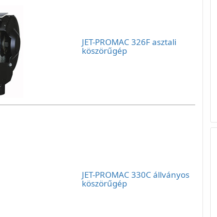
JET-PROMAC 326F asztali
köszörűgép
JET-PROMAC 330C állványos
köszörűgép