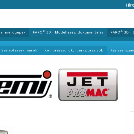
Híre
®
®
ia, mérőgépek
FARO
3D - Modellezés, dokumentálás
FARO
3D - 
Szelepfészek marók
Kompresszorok, ipari porszívók
Kéziszerszá