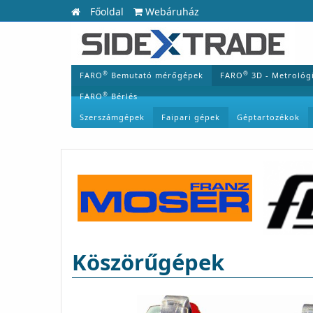
Főoldal
Webáruház
®
®
FARO
Bemutató mérőgépek
FARO
3D - Metrológ
®
FARO
Bérlés
Szerszámgépek
Faipari gépek
Géptartozékok
Köszörűgépek