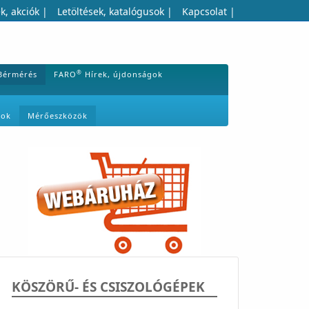
k, akciók
|
Letöltések, katalógusok
|
Kapcsolat
|
®
Bérmérés
FARO
Hírek, újdonságok
mok
Mérőeszközök
KÖSZÖRŰ- ÉS CSISZOLÓGÉPEK