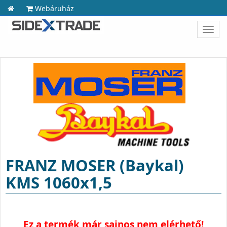
Webáruház
Toggl
navig
FRANZ MOSER (Baykal)
KMS 1060x1,5
Ez a termék már sajnos nem elérhető!