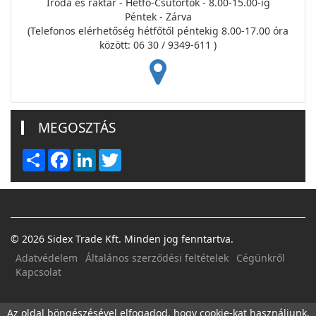
Iroda és raktár - Hétfő-Csütörtök - 8.00-15.00-ig
Péntek - Zárva
(Telefonos elérhetőség hétfőtől péntekig 8.00-17.00 óra
között: 06 30 / 9349-611 )
MEGOSZTÁS
Share
Facebook
LinkedIn
Twitter
© 2026 Sidex Trade Kft. Minden jog fenntartva.
Adatvédelem
Általános szerződési feltételek
Cégünkről
Kapcsolat
FACEBOOK
E-MAIL
Az oldal böngészésével elfogadod, hogy cookie-kat használjunk,