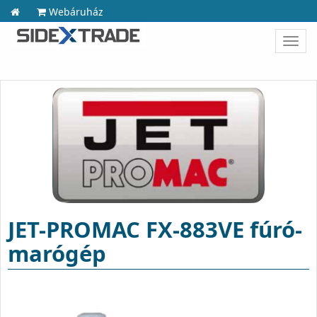
Webáruház
Toggl
navig
JET-PROMAC FX-883VE fúró-
marógép