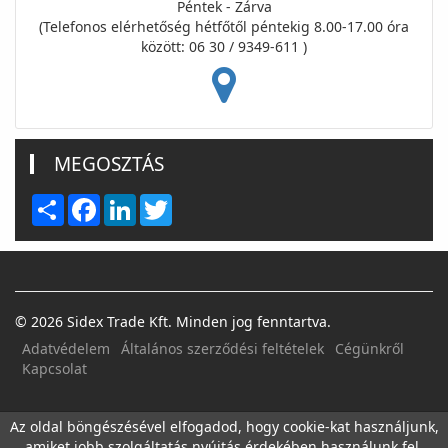
Péntek - Zárva
(Telefonos elérhetőség hétfőtől péntekig 8.00-17.00 óra
között: 06 30 / 9349-611 )
MEGOSZTÁS
Share
Facebook
LinkedIn
Twitter
© 2026 Sidex Trade Kft. Minden jog fenntartva.
Adatvédelem
Általános szerződési feltételek
Cégünkről
Kapcsolat
FACEBOOK
E-MAIL
Az oldal böngészésével elfogadod, hogy cookie-kat használjunk,
amiket jobb szolgáltatás nyújtás érdekében használunk fel.