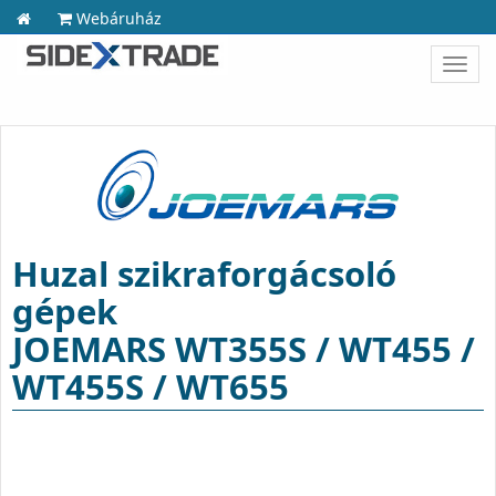
Webáruház
Toggl
navig
Huzal szikraforgácsoló
gépek
JOEMARS WT355S / WT455 /
WT455S / WT655