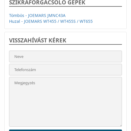
SZIKRAFORGÁCSOLÓ GÉPEK
Tömbös - JOEMARS JMNC43A
Huzal - JOEMARS WT455 / WT455S / WT655
VISSZAHÍVÁST KÉREK