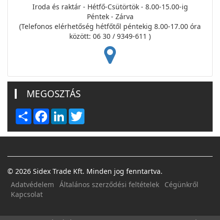
Iroda és raktár - Hétfő-Csütörtök - 8.00-15.00-ig
Péntek - Zárva
(Telefonos elérhetőség hétfőtől péntekig 8.00-17.00 óra
között: 06 30 / 9349-611 )
MEGOSZTÁS
Share
Facebook
LinkedIn
Twitter
© 2026 Sidex Trade Kft. Minden jog fenntartva.
Adatvédelem
Általános szerződési feltételek
Cégünkről
Kapcsolat