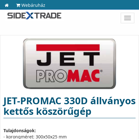
Webáruház
Toggl
navig
JET-PROMAC 330D állványos
kettős köszörűgép
Tulajdonságok:
- korongméret: 300x50x25 mm