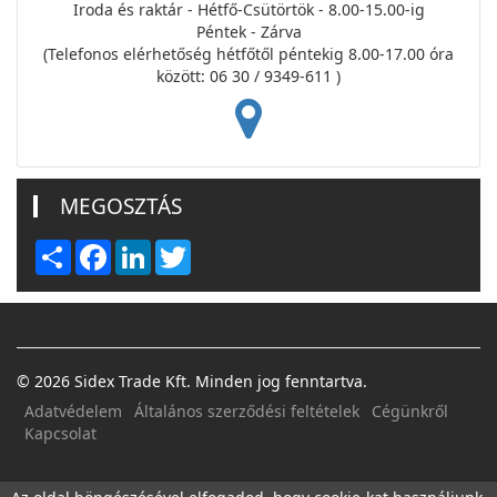
Iroda és raktár - Hétfő-Csütörtök - 8.00-15.00-ig
Péntek - Zárva
(Telefonos elérhetőség hétfőtől péntekig 8.00-17.00 óra
között: 06 30 / 9349-611 )
MEGOSZTÁS
Share
Facebook
LinkedIn
Twitter
© 2026 Sidex Trade Kft. Minden jog fenntartva.
Adatvédelem
Általános szerződési feltételek
Cégünkről
Kapcsolat
FACEBOOK
E-MAIL