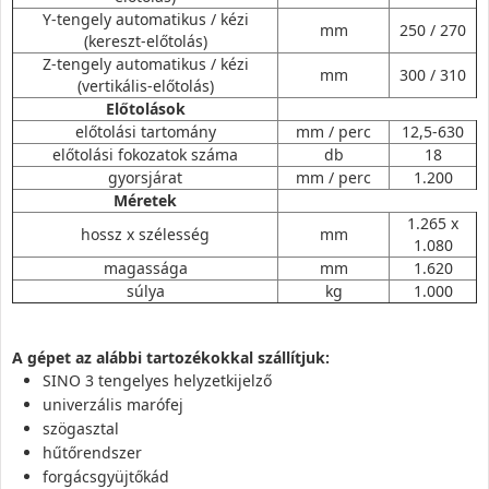
Y-tengely automatikus / kézi
mm
250 / 270
(kereszt-előtolás)
Z-tengely automatikus / kézi
mm
300 / 310
(vertikális-előtolás)
Előtolások
előtolási tartomány
mm / perc
12,5-630
előtolási fokozatok száma
db
18
gyorsjárat
mm / perc
1.200
Méretek
1.265 x
hossz x szélesség
mm
1.080
magassága
mm
1.620
súlya
kg
1.000
A gépet az alábbi tartozékokkal szállítjuk:
SINO 3 tengelyes helyzetkijelző
univerzális marófej
szögasztal
hűtőrendszer
forgácsgyüjtőkád