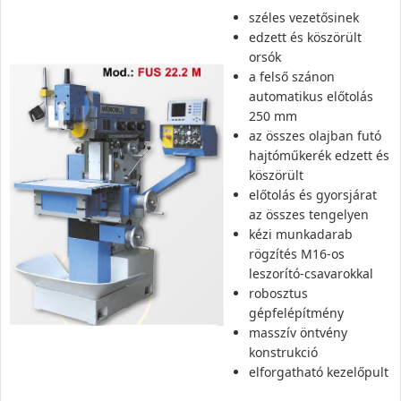
széles vezetősinek
edzett és köszörült
orsók
a felső szánon
automatikus előtolás
250 mm
az összes olajban futó
hajtóműkerék edzett és
köszörült
előtolás és gyorsjárat
az összes tengelyen
kézi munkadarab
rögzítés M16-os
leszorító-csavarokkal
robosztus
gépfelépítmény
masszív öntvény
konstrukció
elforgatható kezelőpult