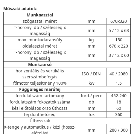
Műszaki adatok:
Munkaasztal
szögasztal méret
mm
670x320
T-horony: db / szélesség x
mm
5 / 12 x 63
magasság
max. munkadarabsúly
kg
150
oldalasztal méret
mm
670 x 220
T-horony: db / szélesség x
mm
3 / 12 x 60
magasság
Munkaorsó
horizontális és vertikális
ISO / DIN
40 / 2080
szerszámbefogás
főmotor teljesítmény 100%
kW
1,5
Függőleges marófej
fordulatszám tartomány
ford./ perc
452.240
fordulatszám fokozatok száma
db
18
kézi előtolásos orsó úthossz
mm
60
fej dönthetőség
fok
360
Úthosszak
X-tengely automatikus / kézi (hossz-
mm
280 / 300
előtolás)