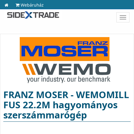
Webáruház
Toggl
navig
FRANZ MOSER - WEMOMILL
FUS 22.2M hagyományos
szerszámmarógép