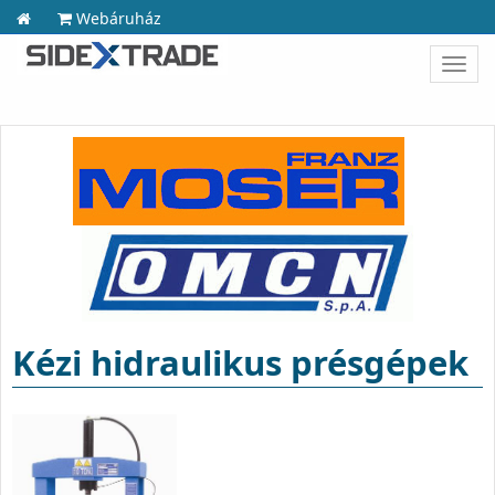
Webáruház
Toggl
navig
Kézi hidraulikus présgépek