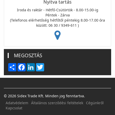
Nyitva tartás
Iroda és raktár - Hétfő-Csütörtök - 8.00-15.00-ig
Péntek - Zárva
(Telefonos elérhetőség hétfőtől péntekig 8.00-17.00 óra
között: 06 30 / 9349-611 )
MEGOSZTÁS
Share
Facebook
LinkedIn
Twitter
© 2026 Sidex Trade Kft. Minden jog fenntartva.
Adatvédelem
Általános szerződési feltételek
Cégünkről
Kapcsolat