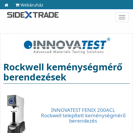
Webáruház
Toggl
navig
Rockwell keménységmérő
berendezések
INNOVATEST FENIX 200ACL
Rockwell telepített keménységmérő
berendezés