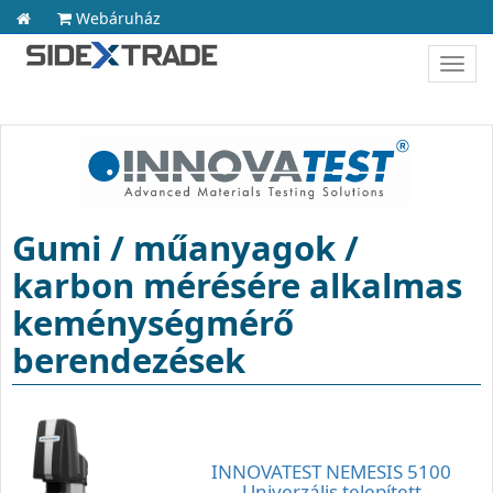
Webáruház
Toggl
navig
Gumi / műanyagok /
karbon mérésére alkalmas
keménységmérő
berendezések
INNOVATEST NEMESIS 5100
Univerzális telepített