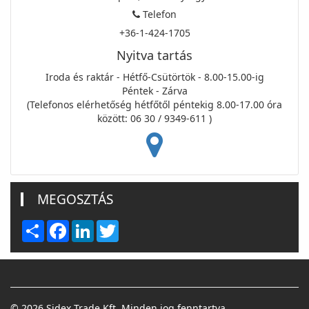
Telefon
+36-1-424-1705
Nyitva tartás
Iroda és raktár - Hétfő-Csütörtök - 8.00-15.00-ig
Péntek - Zárva
(Telefonos elérhetőség hétfőtől péntekig 8.00-17.00 óra
között: 06 30 / 9349-611 )
MEGOSZTÁS
Share
Facebook
LinkedIn
Twitter
© 2026 Sidex Trade Kft. Minden jog fenntartva.