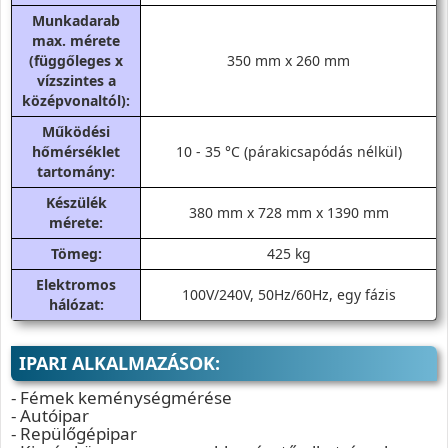
Munkadarab
max. mérete
(függőleges x
350 mm x 260 mm
vízszintes a
középvonaltól):
Működési
hőmérséklet
10 - 35 °C (párakicsapódás nélkül)
tartomány:
Készülék
380 mm x 728 mm x 1390 mm
mérete:
Tömeg:
425 kg
Elektromos
100V/240V, 50Hz/60Hz, egy fázis
hálózat:
IPARI ALKALMAZÁSOK:
- Fémek keménységmérése
- Autóipar
- Repülőgépipar