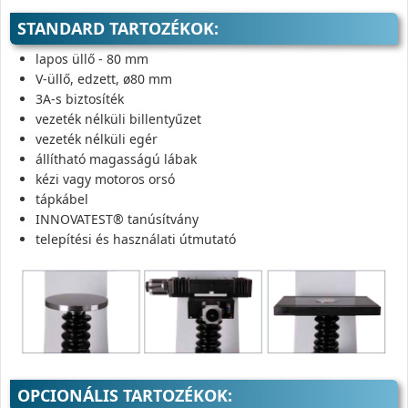
STANDARD TARTOZÉKOK:
lapos üllő - 80 mm
V-üllő, edzett, ø80 mm
3A-s biztosíték
vezeték nélküli billentyűzet
vezeték nélküli egér
állítható magasságú lábak
kézi vagy motoros orsó
tápkábel
INNOVATEST® tanúsítvány
telepítési és használati útmutató
OPCIONÁLIS TARTOZÉKOK: