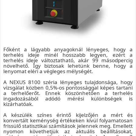
Főként a lágyabb anyagoknál lényeges, hogy a
terhelés ideje minél hosszabb legyen, ezért a
terhelés ideje változtatható, akár 99 másodpercig
növelhető. Így biztosak lehetünk benne, hogy a
lenyomat eléri a végleges mélységét.
A NEXUS 8100 széria lényeges tulajdonsága, hogy
vizsgálat közben 0,5%-os pontossággal képes tartani
a terhelőerőt. Ennek köszönhetően a terhelés
ingadozásából adódó mérési különbségek is
kizárhatóak.
A készülék színes érintő kijelzőjén a mért és
konvertált keménység értékeken kívül folyamatosan
frissülő statisztikai számítások jelennek meg. Emellett
nyomon követhetjük az aktuális beállításokat,