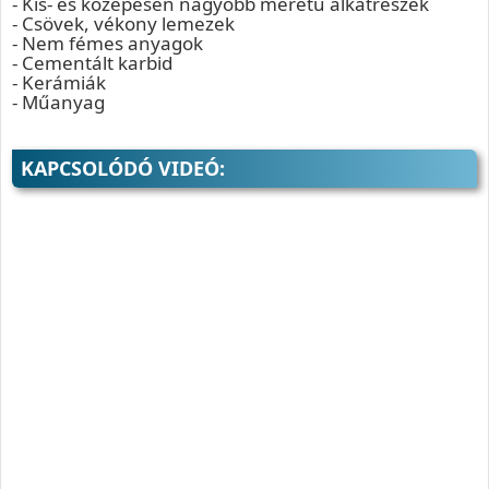
- Kis- és közepesen nagyobb méretű alkatrészek
- Csövek, vékony lemezek
- Nem fémes anyagok
- Cementált karbid
- Kerámiák
- Műanyag
KAPCSOLÓDÓ VIDEÓ: