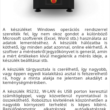
A készüléket Windows operációs rendszerrel
szerelték fel, így nem okoz gondot a különböző
Microsoft szoftverek (Excel, Word stb.) használata az
adatok lementéséhez. A készülék hálózatba is
köthető, így minden adat azonnal, online elérhető. A
szoftver a mérésekről jegyzőkönyvet is generál, amin
a mért értékeken kívül megjelenik a mérés ideje, a
készülék beállításai stb.
A készülék tárgyasztala is cserélhető, így nagyobb,
vagy éppen egyedi kialakítású asztal is felszerelhető
rá, hogy a minta alakja ne jelentsen akadályt a
keménységmérésben.
A készülék RS232, W-LAN és USB porton keresztül
számítógéppel, vagy közvetlenül nyomtatóval is
összeköthető. Robosztus kivitelének köszönhetően a
nagyobb környezeti terhelést is képes kibírni.
Repülőgépmotor alkatrészek, autóalkatrészek,