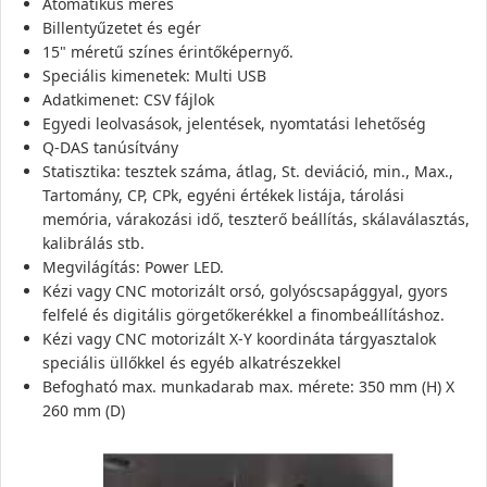
Atomatikus mérés
Billentyűzetet és egér
15" méretű színes érintőképernyő.
Speciális kimenetek: Multi USB
Adatkimenet: CSV fájlok
Egyedi leolvasások, jelentések, nyomtatási lehetőség
Q-DAS tanúsítvány
Statisztika: tesztek száma, átlag, St. deviáció, min., Max.,
Tartomány, CP, CPk, egyéni értékek listája, tárolási
memória, várakozási idő, teszterő beállítás, skálaválasztás,
kalibrálás stb.
Megvilágítás: Power LED.
Kézi vagy CNC motorizált orsó, golyóscsapággyal, gyors
felfelé és digitális görgetőkerékkel a finombeállításhoz.
Kézi vagy CNC motorizált X-Y koordináta tárgyasztalok
speciális üllőkkel és egyéb alkatrészekkel
Befogható max. munkadarab max. mérete: 350 mm (H) X
260 mm (D)