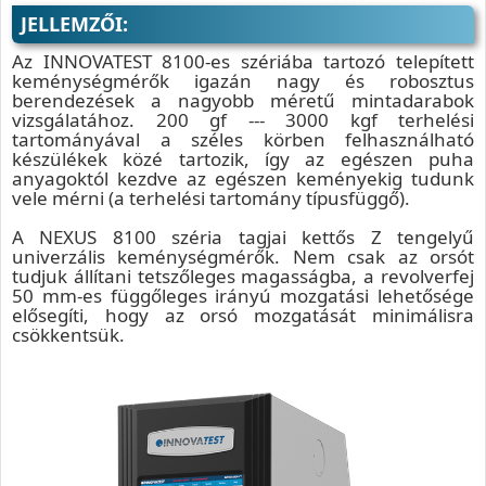
JELLEMZŐI:
Az INNOVATEST 8100-es szériába tartozó telepített
keménységmérők igazán nagy és robosztus
berendezések a nagyobb méretű mintadarabok
vizsgálatához. 200 gf --- 3000 kgf terhelési
tartományával a széles körben felhasználható
készülékek közé tartozik, így az egészen puha
anyagoktól kezdve az egészen keményekig tudunk
vele mérni (a terhelési tartomány típusfüggő).
A NEXUS 8100 széria tagjai kettős Z tengelyű
univerzális keménységmérők. Nem csak az orsót
tudjuk állítani tetszőleges magasságba, a revolverfej
50 mm-es függőleges irányú mozgatási lehetősége
elősegíti, hogy az orsó mozgatását minimálisra
csökkentsük.