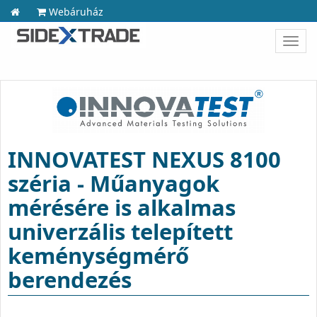
Webáruház
Toggl
navig
INNOVATEST NEXUS 8100
széria - Műanyagok
mérésére is alkalmas
univerzális telepített
keménységmérő
berendezés