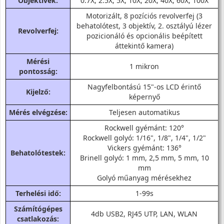
Objektívek:
0.7X, 2.5X, 5X, 10X, 20X, 40X, 60X, 100X
Motorizált, 8 pozíciós revolverfej (3
behatolótest, 3 objektív, 2. osztályú lézer
Revolverfej:
pozicionáló és opcionális beépített
áttekintő kamera)
Mérési
1 mikron
pontosság:
Nagyfelbontású 15"-os LCD érintő
Kijelző:
képernyő
Mérés elvégzése:
Teljesen automatikus
Rockwell gyémánt: 120°
Rockwell golyó: 1/16", 1/8", 1/4", 1/2"
Vickers gyémánt: 136°
Behatolótestek:
Brinell golyó: 1 mm, 2,5 mm, 5 mm, 10
mm
Golyó műanyag mérésekhez
Terhelési idő:
1-99s
Számítógépes
4db USB2, RJ45 UTP, LAN, WLAN
csatlakozás: