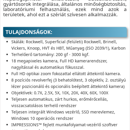
gyártósorok integrálása, általános minőségbiztosítás,
laboratóriumi felhasználás, ezek mind azok a
területek, ahol ezt a szériát szívesen alkalmazzák.
TULAJDONSÁGOK:
Skálák: Rockwell, Superficial (felületi) Rockwell, Brinell,
Vickers, Knoop, HVT és HBT, Műanyag (ISO 2039/1), Karbon
Terhelőerő tartomány: 200 gf - 3000 kgf.
18 megapixeles kamera, Full HD kamerarendszer,
nagyítással és automatikus fókusszal.
Full HD optikai zoom fokozattal ellátott áttekintő kamera.
8 pozíciós revolverfej (3 behatolótest, 3 objektív, 2. osztályú
lézer pozicionáló és opcionális beépített áttekintő kamera)
Objektívek: 0.7X, 2.5X, 5X, 10X, 20X, 40X, 60X, 100X
Teljesen automatikus, zárt hurkos, erőmérőcellás,
visszacsatolásos terhelő rendszer
Teljesen integrált Windows vezérlő, SSD merevlemez,
Windows 10 operációs rendszer
IMPRESSIONS™ fejlett munkafolyamat-vezérlő szoftver