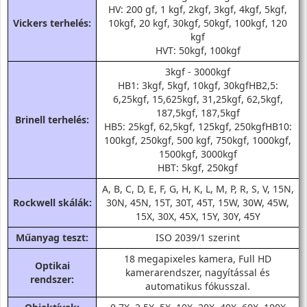
HV: 200 gf, 1 kgf, 2kgf, 3kgf, 4kgf, 5kgf,
Vickers terhelés:
10kgf, 20 kgf, 30kgf, 50kgf, 100kgf, 120
kgf
HVT: 50kgf, 100kgf
3kgf - 3000kgf
HB1: 3kgf, 5kgf, 10kgf, 30kgfHB2,5:
6,25kgf, 15,625kgf, 31,25kgf, 62,5kgf,
187,5kgf, 187,5kgf
Brinell terhelés:
HB5: 25kgf, 62,5kgf, 125kgf, 250kgfHB10:
100kgf, 250kgf, 500 kgf, 750kgf, 1000kgf,
1500kgf, 3000kgf
HBT: 5kgf, 250kgf
A, B, C, D, E, F, G, H, K, L, M, P, R, S, V, 15N,
Rockwell skálák:
30N, 45N, 15T, 30T, 45T, 15W, 30W, 45W,
15X, 30X, 45X, 15Y, 30Y, 45Y
Műanyag teszt:
ISO 2039/1 szerint
18 megapixeles kamera, Full HD
Optikai
kamerarendszer, nagyítással és
rendszer:
automatikus fókusszal.