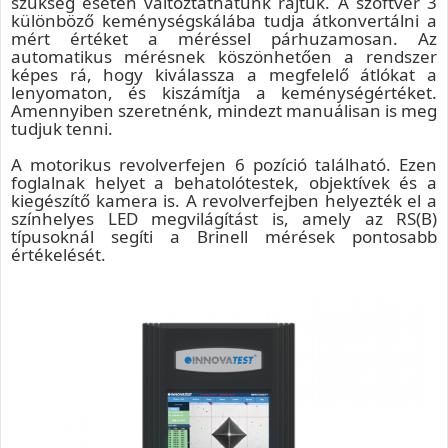
szükség esetén változtathatunk rajtuk. A szoftver 3
különböző keménységskálába tudja átkonvertálni a
mért értéket a méréssel párhuzamosan. Az
automatikus mérésnek köszönhetően a rendszer
képes rá, hogy kiválassza a megfelelő átlókat a
lenyomaton, és kiszámítja a keménységértéket.
Amennyiben szeretnénk, mindezt manuálisan is meg
tudjuk tenni.
A motorikus revolverfejen 6 pozíció található. Ezen
foglalnak helyet a behatolótestek, objektívek és a
kiegészítő kamera is. A revolverfejben helyezték el a
színhelyes LED megvilágítást is, amely az RS(B)
típusoknál segíti a Brinell mérések pontosabb
értékelését.