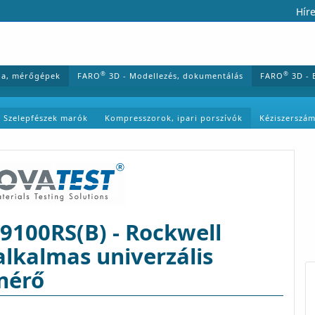
Híre
®
®
ia, mérőgépek
FARO
3D - Modellezés, dokumentálás
FARO
3D - 
Szelepfészek marók
Kompresszorok, ipari porszívók
Kéziszerszá
100RS(B) - Rockwell
lkalmas univerzális
mérő