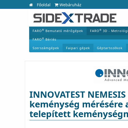
Főoldal
Webáruház
®
®
FARO
Bemutató mérőgépek
FARO
3D - Metrológ
®
FARO
Bérlés
Szerszámgépek
Faipari gépek
Géptartozékok
INNOVATEST NEMESIS 9
keménység mérésére a
telepített keménység