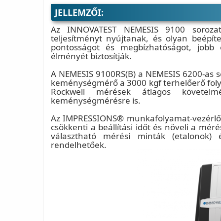
JELLEMZŐI:
Az INNOVATEST NEMESIS 9100 sorozatú
teljesítményt nyújtanak, és olyan beépíte
pontosságot és megbízhatóságot, jobb 
élményét biztosítják.
A NEMESIS 9100RS(B) a NEMESIS 6200-as sor
keménységmérő a 3000 kgf terhelőerő folya
Rockwell mérések átlagos követelm
keménységmérésre is.
Az IMPRESSIONS® munkafolyamat-vezérlő sz
csökkenti a beállítási időt és növeli a mé
választható mérési minták (etalonok) é
rendelhetőek.