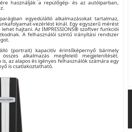
e használják a repülőgép- és az autóiparban,
z.
 iparágban egyedülálló alkalmazásokat tartalmaz,
nkafolyamat-vezérlést kínál. Egy egyszerű mérést
re lehet hajtani. Az IMPRESSIONS® szoftver funkciói
kodnak. A felhasználói szintű irányítási rendszer
got.
ló (portrait) kapacitív érintőképernyő bármely
összes alkalmazás megfelelő megjelenítését.
is, az alapos és igényes felhasználók számára egy
yő is csatlakoztatható.