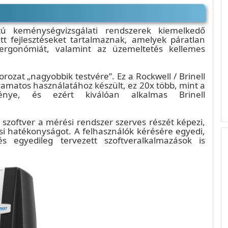
 keménységvizsgálati rendszerek kiemelkedő
tt fejlesztéseket tartalmaznak, amelyek páratlan
ergonómiát, valamint az üzemeltetés kellemes
ozat „nagyobbik testvére”. Ez a Rockwell / Brinell
matos használatához készült, ez 20x több, mint a
énye, és ezért kiválóan alkalmas Brinell
oftver a mérési rendszer szerves részét képezi,
rési hatékonyságot. A felhasználók kérésére egyedi,
s egyedileg tervezett szoftveralkalmazások is