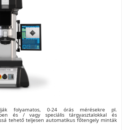
ják folyamatos, 0-24 órás mérésekre pl.
kben és / vagy speciális tárgyasztalokkal és
massá tehető teljesen automatikus főtengely minták