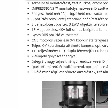
Terhelhető behatolótest, zárt hurkos, erőmérőce
IMPRESSIONS ™ munkafolyamat-vezérlő szoftver 
Süllyeszthető mérőfej, rögzíthető munkadarab-
8-pozíciós revolverfej standard beépített léze
3 behatolótest pozíció, 3 LWD objektív telepítve 
18 Megapixeles, 4K+ full színes beépített kam
Gyors üllő pozíció változtatás
CNC motoros vezérlésű X-Y koordináta tárgyasz
Teljes X-Y koordináta áttekintő kamera, optikai
TTL teljesítmény LED, dupla fényerejű LED ban
Z-tengely golyóscsapággyal
Integrált nagy teljesítményű rendszervezérlő, 
Ipari 15" méretű érintőképernyő, opcionális má
Kiváló minőségű cserélhető alkatrészek, ütésál