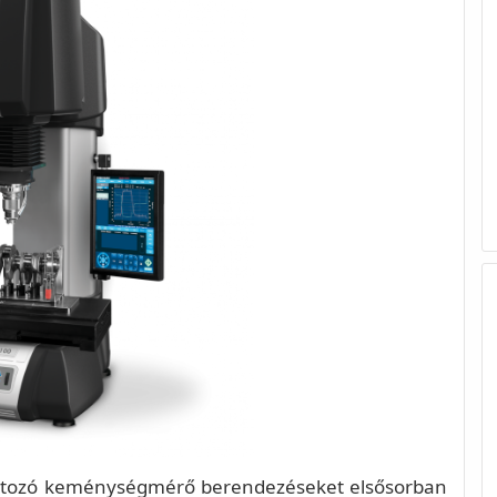
rtozó keménységmérő berendezéseket elsősorban