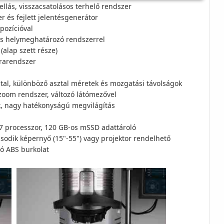
llás, visszacsatolásos terhelő rendszer
és fejlett jelentésgenerátor
pozícióval
res helymeghatározó rendszerrel
(alap szett része)
erarendszer
tal, különböző asztal méretek és mozgatási távolságok
 zoom rendszer, változó látómezővel
k, nagy hatékonyságú megvilágítás
i7 processzor, 120 GB-os mSSD adattároló
sodik képernyő (15"-55") vagy projektor rendelhető
ló ABS burkolat