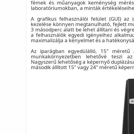
fémek és műanyagok keménység mérésér
laboratóriumokban, a minták értékeléseihe
A grafikus felhasználói felület (GUI) az
kezelése könnyen megtanulható, fejlett mu
3 másodperc alatt be lehet állítani és vég
a felhasználók egyedi igényeihez alkalmaz
maximalizálja a kényelmet és a hatékonysá
Az iparágban egyedülálló, 15" méretű ál
munkakörnyezetben lehetővé teszi az 
Nagyszerű lehetőség a képernyő duplázása 
második állított 15" vagy 24" méretű képern