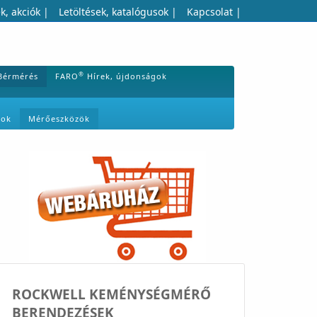
k, akciók
|
Letöltések, katalógusok
|
Kapcsolat
|
®
Bérmérés
FARO
Hírek, újdonságok
mok
Mérőeszközök
ROCKWELL KEMÉNYSÉGMÉRŐ
BERENDEZÉSEK