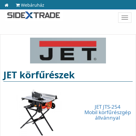
Webáruház
Toggl
navig
JET körfűrészek
JET JTS-254
Mobil körfűrészgép
állvánnyal