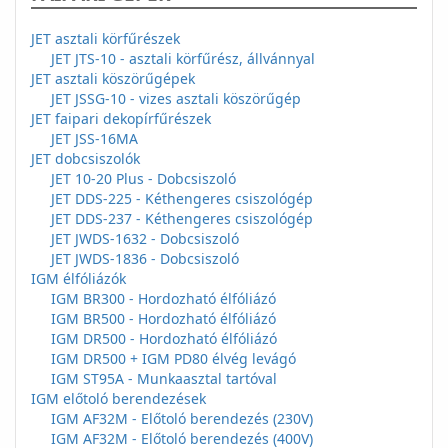
JET asztali körfűrészek
JET JTS-10 - asztali körfűrész, állvánnyal
JET asztali köszörűgépek
JET JSSG-10 - vizes asztali köszörűgép
JET faipari dekopírfűrészek
JET JSS-16MA
JET dobcsiszolók
JET 10-20 Plus - Dobcsiszoló
JET DDS-225 - Kéthengeres csiszológép
JET DDS-237 - Kéthengeres csiszológép
JET JWDS-1632 - Dobcsiszoló
JET JWDS-1836 - Dobcsiszoló
IGM élfóliázók
IGM BR300 - Hordozható élfóliázó
IGM BR500 - Hordozható élfóliázó
IGM DR500 - Hordozható élfóliázó
IGM DR500 + IGM PD80 élvég levágó
IGM ST95A - Munkaasztal tartóval
IGM előtoló berendezések
IGM AF32M - Előtoló berendezés (230V)
IGM AF32M - Előtoló berendezés (400V)