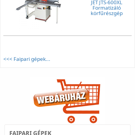
JET JTS-600XL
Formatizáló
körfűrészgép
<<< Faipari gépek...
FAIPARI GÉPEK