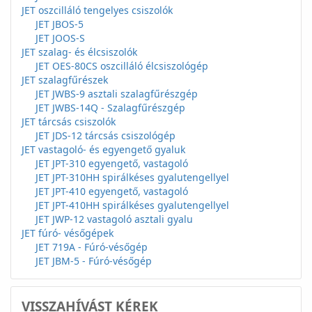
JET oszcilláló tengelyes csiszolók
JET JBOS-5
JET JOOS-S
JET szalag- és élcsiszolók
JET OES-80CS oszcilláló élcsiszológép
JET szalagfűrészek
JET JWBS-9 asztali szalagfűrészgép
JET JWBS-14Q - Szalagfűrészgép
JET tárcsás csiszolók
JET JDS-12 tárcsás csiszológép
JET vastagoló- és egyengető gyaluk
JET JPT-310 egyengető, vastagoló
JET JPT-310HH spirálkéses gyalutengellyel
JET JPT-410 egyengető, vastagoló
JET JPT-410HH spirálkéses gyalutengellyel
JET JWP-12 vastagoló asztali gyalu
JET fúró- vésőgépek
JET 719A - Fúró-vésőgép
JET JBM-5 - Fúró-vésőgép
VISSZAHÍVÁST KÉREK