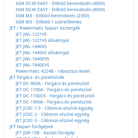
IGM DC30 EASY - Előtoló berendezés (400V)
IGM DC40 EASY - Előtoló berendezés (400V)
IGM M3 - Előtoló berendezés (230V)
IGM M3 - Előtoló + szerelőlemez
JET / Powermatic faipari esztergák
JET JWL-1221VS
JET JWL-1221VS állvánnyal
JET JWL-1440VS
JET JWL-1440VS állvánnyal
JET JWL-1640EVS
JET JWL-1840EVS
Powermatic 4224B - robosztus kivtel
JET forgács- és porelszívók
JET DC-900A - Forgács-és porelszívó
JET DC-1100A - Forgács-és porelszívó
JET DC-1100CK - Forgács-és porelszívó
JET DC-1900A - Forgács-és porelszívó
JET JCDC-1,5 - Ciklonos elszívó egység
JET JCDC-2 - Ciklonos elszívó egység
JET JCDC-3 - Ciklonos elszívó egység
JET faipari fúrógépek
JET JDR-15B - Asztali fúrógép