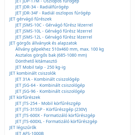
JET JDP-17M - Oszlopos fúrógép
JET JDR-34 - Radiálfúrógép
JET JDR-34F - Radiál oszlopos fúrógép
JET gérvágó fűrészek
JET JSMS-10C - Gérvágó fűrész lézerrel
JET JSMS-10L - Gérvágó fűrész lézerrel
JET JSMS-12L - Gérvágó fűrész lézerrel
JET görgős állványok és alapzatok
Állvány gépekhez 510x460 mm, max. 100 kg
Asztalos görgős bak (685-1080 mm)
Dönthető kitámasztó
JET Mobil talp - 250 kg-ig
JET kombinált csiszolók
JET 31A - Kombinált csiszológép
JET JSG-64 - Kombinált csiszológép
JET JSG-96 - Kombinált csiszológép
JET körfűrészek
JET JTS-254 - Mobil körfűrészgép
JET JTS-315SP - Körfűrészgép (230V)
JET JTS-600X - Formatizáló körfűrészgép
JET JTS-600XL - Formatizáló körfűrészgép
JET légszűrők
JET AFS-1000B