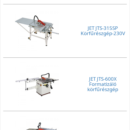
JET JTS-315SP
Körfűrészgép-230V
JET JTS-600X
Formatizáló
körfűrészgép