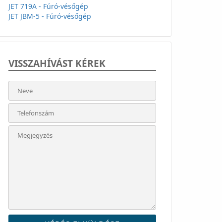
JET 719A - Fúró-vésőgép
JET JBM-5 - Fúró-vésőgép
VISSZAHÍVÁST KÉREK