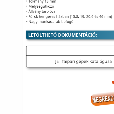
• Tokmány 13 mm
• Mélységütköző
• Állvány tárolóval
• Fúrók hengeres házban (15,8; 19; 20,6 és 46 mm)
• Nagy munkadarab befogó
LETÖLTHETŐ DOKUMENTÁCIÓ:
JET faipari gépek katalógusa