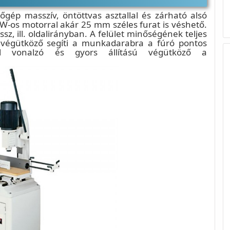
sőgép masszív, öntöttvas asztallal és zárható alsó
0W-os motorral akár 25 mm széles furat is véshető.
sz, ill. oldalirányban. A felület minőségének teljes
 végütköző segíti a munkadarabra a fúró pontos
él vonalzó és gyors állítású végütköző a