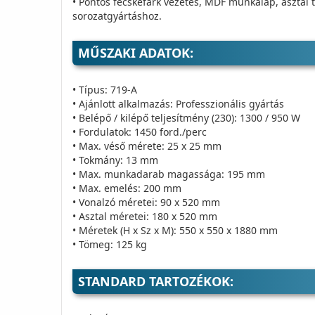
• Pontos fecskefark vezetés, MDF munkalap, asztal t
sorozatgyártáshoz.
MŰSZAKI ADATOK:
• Típus: 719-A
• Ajánlott alkalmazás: Professzionális gyártás
• Belépő / kilépő teljesítmény (230): 1300 / 950 W
• Fordulatok: 1450 ford./perc
• Max. véső mérete: 25 x 25 mm
• Tokmány: 13 mm
• Max. munkadarab magassága: 195 mm
• Max. emelés: 200 mm
• Vonalzó méretei: 90 x 520 mm
• Asztal méretei: 180 x 520 mm
• Méretek (H x Sz x M): 550 x 550 x 1880 mm
• Tömeg: 125 kg
STANDARD TARTOZÉKOK: