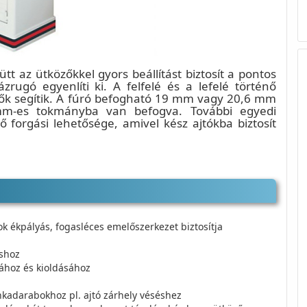
ütt az ütközőkkel gyors beállítást biztosít a pontos
zrugó egyenlíti ki. A felfelé és a lefelé történő
zők segítik. A fúró befogható 19 mm vagy 20,6 mm
mm-es tokmányba van befogva. További egyedi
 forgási lehetősége, amivel kész ajtókba biztosít
ok ékpályás, fogasléces emelőszerkezet biztosítja
áshoz
ához és kioldásához
kadarabokhoz pl. ajtó zárhely véséshez