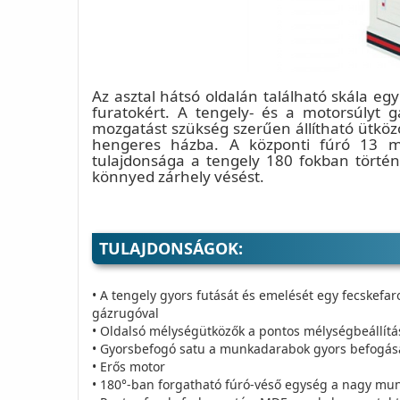
Az asztal hátsó oldalán található skála egy
furatokért. A tengely- és a motorsúlyt gá
mozgatást szükség szerűen állítható ütkö
hengeres házba. A központi fúró 13 
tulajdonsága a tengely 180 fokban történő
könnyed zárhely vésést.
TULAJDONSÁGOK:
• A tengely gyors futását és emelését egy fecskefar
gázrugóval
• Oldalsó mélységütközők a pontos mélységbeállít
• Gyorsbefogó satu a munkadarabok gyors befogás
• Erős motor
• 180°-ban forgatható fúró-véső egység a nagy mun