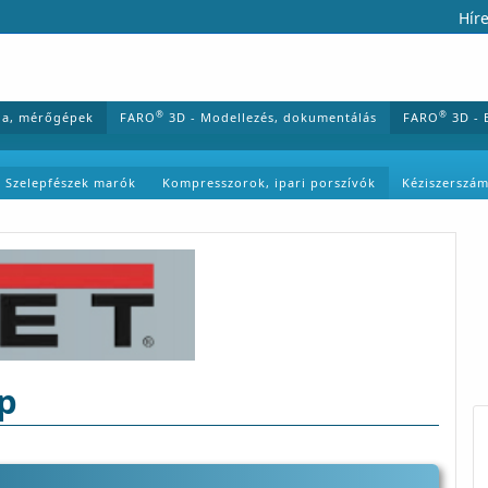
Híre
®
®
ia, mérőgépek
FARO
3D - Modellezés, dokumentálás
FARO
3D - 
Szelepfészek marók
Kompresszorok, ipari porszívók
Kéziszerszá
ép