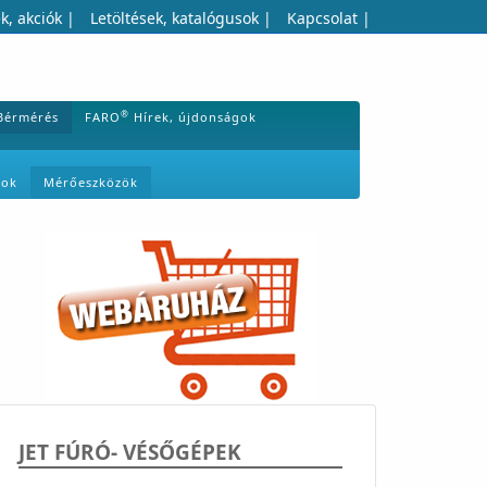
k, akciók
|
Letöltések, katalógusok
|
Kapcsolat
|
®
Bérmérés
FARO
Hírek, újdonságok
mok
Mérőeszközök
JET FÚRÓ- VÉSŐGÉPEK