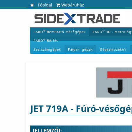
Főoldal
Webáruház
®
®
FARO
Bemutató mérőgépek
FARO
3D - Metrológ
®
FARO
Bérlés
Szerszámgépek
Faipari gépek
Géptartozékok
JET 719A - Fúró-vésőg
JELLEMZŐI: