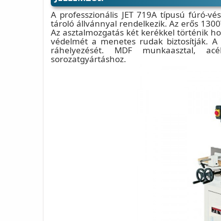
A professzionális JET 719A típusú fúró-vé
tároló állvánnyal rendelkezik. Az erős 130
Az asztalmozgatás két kerékkel történik hos
védelmét a menetes rudak biztosítják. A
ráhelyezését. MDF munkaasztal, ac
sorozatgyártáshoz.