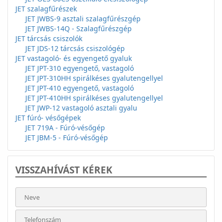
JET szalagfűrészek
JET JWBS-9 asztali szalagfűrészgép
JET JWBS-14Q - Szalagfűrészgép
JET tárcsás csiszolók
JET JDS-12 tárcsás csiszológép
JET vastagoló- és egyengető gyaluk
JET JPT-310 egyengető, vastagoló
JET JPT-310HH spirálkéses gyalutengellyel
JET JPT-410 egyengető, vastagoló
JET JPT-410HH spirálkéses gyalutengellyel
JET JWP-12 vastagoló asztali gyalu
JET fúró- vésőgépek
JET 719A - Fúró-vésőgép
JET JBM-5 - Fúró-vésőgép
VISSZAHÍVÁST KÉREK