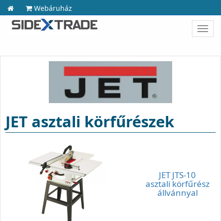
Webáruház
Toggl
navig
JET asztali körfűrészek
JET JTS-10
asztali körfűrész
állvánnyal