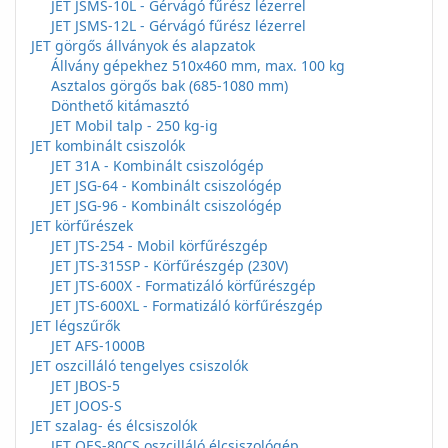
JET JSMS-10L - Gérvágó fűrész lézerrel
JET JSMS-12L - Gérvágó fűrész lézerrel
JET görgős állványok és alapzatok
Állvány gépekhez 510x460 mm, max. 100 kg
Asztalos görgős bak (685-1080 mm)
Dönthető kitámasztó
JET Mobil talp - 250 kg-ig
JET kombinált csiszolók
JET 31A - Kombinált csiszológép
JET JSG-64 - Kombinált csiszológép
JET JSG-96 - Kombinált csiszológép
JET körfűrészek
JET JTS-254 - Mobil körfűrészgép
JET JTS-315SP - Körfűrészgép (230V)
JET JTS-600X - Formatizáló körfűrészgép
JET JTS-600XL - Formatizáló körfűrészgép
JET légszűrők
JET AFS-1000B
JET oszcilláló tengelyes csiszolók
JET JBOS-5
JET JOOS-S
JET szalag- és élcsiszolók
JET OES-80CS oszcilláló élcsiszológép