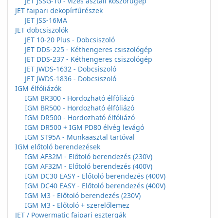
JET JSSG-10 - vizes asztali köszörűgép
JET faipari dekopírfűrészek
JET JSS-16MA
JET dobcsiszolók
JET 10-20 Plus - Dobcsiszoló
JET DDS-225 - Kéthengeres csiszológép
JET DDS-237 - Kéthengeres csiszológép
JET JWDS-1632 - Dobcsiszoló
JET JWDS-1836 - Dobcsiszoló
IGM élfóliázók
IGM BR300 - Hordozható élfóliázó
IGM BR500 - Hordozható élfóliázó
IGM DR500 - Hordozható élfóliázó
IGM DR500 + IGM PD80 élvég levágó
IGM ST95A - Munkaasztal tartóval
IGM előtoló berendezések
IGM AF32M - Előtoló berendezés (230V)
IGM AF32M - Előtoló berendezés (400V)
IGM DC30 EASY - Előtoló berendezés (400V)
IGM DC40 EASY - Előtoló berendezés (400V)
IGM M3 - Előtoló berendezés (230V)
IGM M3 - Előtoló + szerelőlemez
JET / Powermatic faipari esztergák