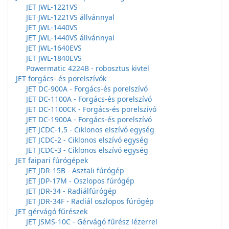
JET JWL-1221VS
JET JWL-1221VS állvánnyal
JET JWL-1440VS
JET JWL-1440VS állvánnyal
JET JWL-1640EVS
JET JWL-1840EVS
Powermatic 4224B - robosztus kivtel
JET forgács- és porelszívók
JET DC-900A - Forgács-és porelszívó
JET DC-1100A - Forgács-és porelszívó
JET DC-1100CK - Forgács-és porelszívó
JET DC-1900A - Forgács-és porelszívó
JET JCDC-1,5 - Ciklonos elszívó egység
JET JCDC-2 - Ciklonos elszívó egység
JET JCDC-3 - Ciklonos elszívó egység
JET faipari fúrógépek
JET JDR-15B - Asztali fúrógép
JET JDP-17M - Oszlopos fúrógép
JET JDR-34 - Radiálfúrógép
JET JDR-34F - Radiál oszlopos fúrógép
JET gérvágó fűrészek
JET JSMS-10C - Gérvágó fűrész lézerrel