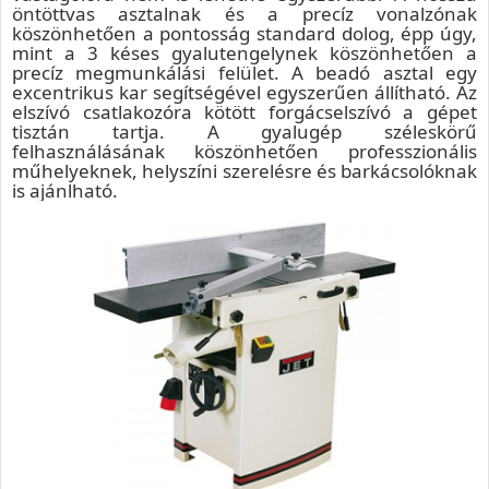
öntöttvas asztalnak és a precíz vonalzónak
köszönhetően a pontosság standard dolog, épp úgy,
mint a 3 késes gyalutengelynek köszönhetően a
precíz megmunkálási felület. A beadó asztal egy
excentrikus kar segítségével egyszerűen állítható. Az
elszívó csatlakozóra kötött forgácselszívó a gépet
tisztán tartja. A gyalugép széleskörű
felhasználásának köszönhetően professzionális
műhelyeknek, helyszíni szerelésre és barkácsolóknak
is ajánlható.