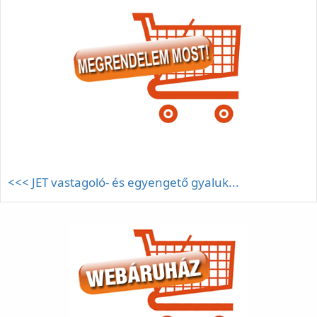
<<< JET vastagoló- és egyengető gyaluk...