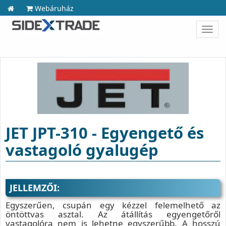
Webáruház
Toggl
navig
JET JPT-310 - Egyengető és
vastagoló gyalugép
JELLEMZŐI:
Egyszerűen, csupán egy kézzel felemelhető az
öntöttvas asztal. Az átállítás egyengetőről
vastagolóra nem is lehetne egyszerűbb. A hosszú