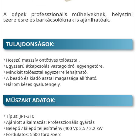
A gépek professzionális műhelyeknek, helyszíni
szerelésre és barkácsolóknak is ajánlhatóak.
TULAJDONSÁGOK:
• Hosszú masszív öntöttvas tolóasztal.
• Egyszerű átkapcsolás vastagolóról egyengetőre.
• Mindkét tolóasztal egyszerre lehajtható.
• A beadó és kiadó asztal magassága állítható.
• Három késes gyalutengely.
MŰSZAKI ADATOK:
• Típus: JPT-310
• Ajánlott alkalmazás: Professzionális gyártás
• Belépő / kilépő teljesítmény (400 V): 3,5 / 2,2 kW
• Fordulatok: 5500 ford./perc