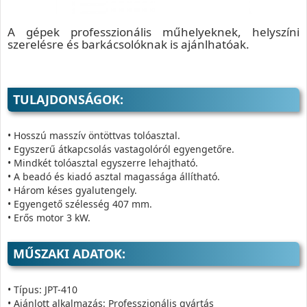
A gépek professzionális műhelyeknek, helyszíni
szerelésre és barkácsolóknak is ajánlhatóak.
TULAJDONSÁGOK:
• Hosszú masszív öntöttvas tolóasztal.
• Egyszerű átkapcsolás vastagolóról egyengetőre.
• Mindkét tolóasztal egyszerre lehajtható.
• A beadó és kiadó asztal magassága állítható.
• Három késes gyalutengely.
• Egyengető szélesség 407 mm.
• Erős motor 3 kW.
MŰSZAKI ADATOK:
• Típus: JPT-410
• Ajánlott alkalmazás: Professzionális gyártás