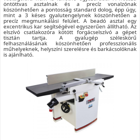
öntöttvas asztalnak és a precíz vonalzónak
köszönhetően a pontosság standard dolog, épp úgy,
mint a 3 késes gyalutengelynek köszönhetően a
precíz megmunkálási felület. A beadó asztal egy
excentrikus kar segítségével egyszerűen állítható. Az
elszívó csatlakozóra kötött forgácselszívó a gépet
tisztán tartja. A gyalugép széleskörű
felhasználásának köszönhetően professzionális
műhelyeknek, helyszíni szerelésre és barkácsolóknak
is ajánlható.