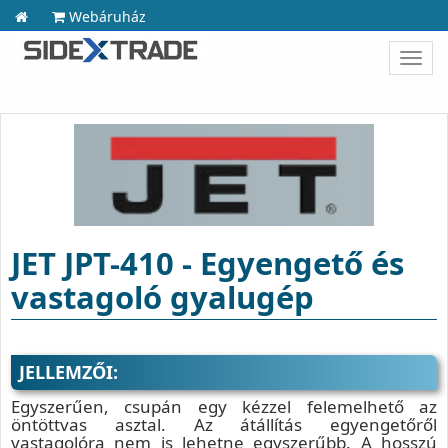
Webáruház
Toggl
navig
JET JPT-410 - Egyengető és
vastagoló gyalugép
JELLEMZŐI:
Egyszerűen, csupán egy kézzel felemelhető az
öntöttvas asztal. Az átállítás egyengetőről
vastagolóra nem is lehetne egyszerűbb. A hosszú