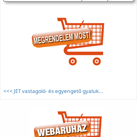
<<< JET vastagoló- és egyengető gyaluk...