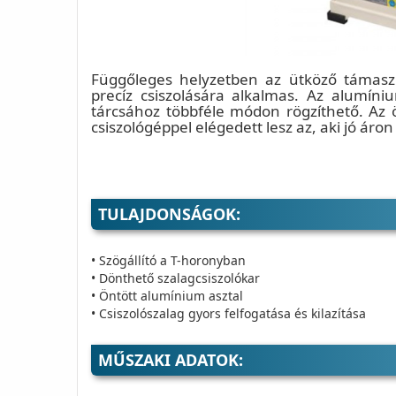
Függőleges helyzetben az ütköző támaszké
precíz csiszolására alkalmas. Az alumíniu
tárcsához többféle módon rögzíthető. Az ö
csiszológéppel elégedett lesz az, aki jó ár
TULAJDONSÁGOK:
• Szögállító a T-horonyban
• Dönthető szalagcsiszolókar
• Öntött alumínium asztal
• Csiszolószalag gyors felfogatása és kilazítása
MŰSZAKI ADATOK: