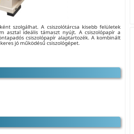
nt szolgálhat. A csiszolótárcsa kisebb felületek
m asztal ideális támaszt nyújt. A csiszolópapír a
ntapadós csiszolópapír alaptartozék. A kombinált
on keres jó működésű csiszológépet.