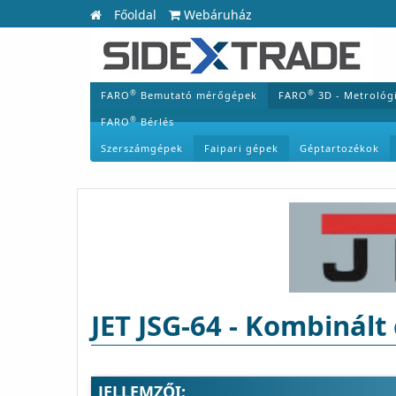
Főoldal
Webáruház
®
®
FARO
Bemutató mérőgépek
FARO
3D - Metrológ
®
FARO
Bérlés
Szerszámgépek
Faipari gépek
Géptartozékok
JET JSG-64 - Kombinált
JELLEMZŐI: