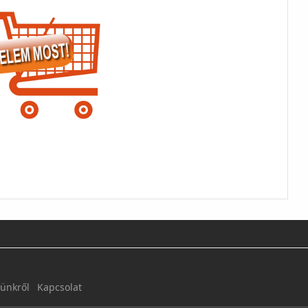
ünkről
Kapcsolat