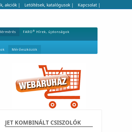
k, akciók
|
Letöltések, katalógusok
|
Kapcsolat
|
®
Bérmérés
FARO
Hírek, újdonságok
mok
Mérőeszközök
JET KOMBINÁLT CSISZOLÓK