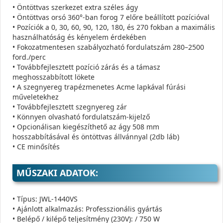
• Öntöttvas szerkezet extra széles ágy
• Öntöttvas orsó 360°-ban forog 7 előre beállított pozícióval
• Pozíciók a 0, 30, 60, 90, 120, 180, és 270 fokban a maximális
használhatóság és kényelem érdekében
• Fokozatmentesen szabályozható fordulatszám 280–2500
ford./perc
• Továbbfejlesztett pozíció zárás és a támasz
meghosszabbított lökete
• A szegnyereg trapézmenetes Acme lapkával fúrási
műveletekhez
• Továbbfejlesztett szegnyereg zár
• Könnyen olvasható fordulatszám-kijelző
• Opcionálisan kiegészíthető az ágy 508 mm
hosszabbításával és öntöttvas állvánnyal (2db láb)
• CE minősítés
MŰSZAKI ADATOK:
• Típus: JWL-1440VS
• Ajánlott alkalmazás: Professzionális gyártás
• Belépő / kilépő teljesítmény (230V): / 750 W