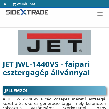
Webáruház
Toggl
navig
JET JWL-1440VS - faipari
esztergagép állvánnyal
JELLEMZŐI:
A JET JWL-1440VS a cég közepes méretű esztergái
közül a 2. sikeres generáció tagja, mely különösen
robosztus vasöntvény szerkezettel, nagy