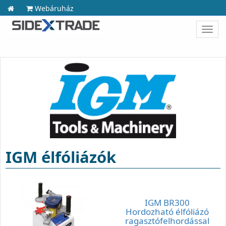
Webáruház
Toggl
navig
IGM élfóliázók
IGM BR300
Hordozható élfóliázó
ragasztófelhordással