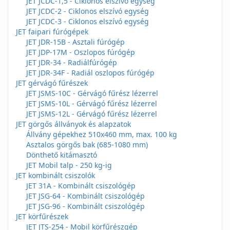
JET JCDC-1,5 - Ciklonos elszívó egység
JET JCDC-2 - Ciklonos elszívó egység
JET JCDC-3 - Ciklonos elszívó egység
JET faipari fúrógépek
JET JDR-15B - Asztali fúrógép
JET JDP-17M - Oszlopos fúrógép
JET JDR-34 - Radiálfúrógép
JET JDR-34F - Radiál oszlopos fúrógép
JET gérvágó fűrészek
JET JSMS-10C - Gérvágó fűrész lézerrel
JET JSMS-10L - Gérvágó fűrész lézerrel
JET JSMS-12L - Gérvágó fűrész lézerrel
JET görgős állványok és alapzatok
Állvány gépekhez 510x460 mm, max. 100 kg
Asztalos görgős bak (685-1080 mm)
Dönthető kitámasztó
JET Mobil talp - 250 kg-ig
JET kombinált csiszolók
JET 31A - Kombinált csiszológép
JET JSG-64 - Kombinált csiszológép
JET JSG-96 - Kombinált csiszológép
JET körfűrészek
JET JTS-254 - Mobil körfűrészgép