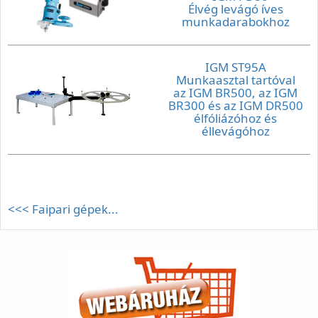
Élvég levágó íves
munkadarabokhoz
IGM ST95A
Munkaasztal tartóval
az IGM BR500, az IGM
BR300 és az IGM DR500
élfóliázóhoz és
éllevágóhoz
<<< Faipari gépek...