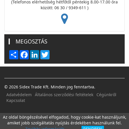
(Telefonos elérhetőség hétfőtől péntekig 8.00-17.00 óra
között: 06 30 / 9349-611 )
MEGOSZTÁS
Share
Facebook
LinkedIn
Twitter
© 2026 Sidex Trade Kft. Minden jog fenntartva.
Adatvédelem
Általános szerződési feltételek
Cégünkről
Kapcsolat
FACEBOOK
E-MAIL
Az oldal böngészésével elfogadod, hogy cookie-kat használjunk,
amiket jobb szolgáltatás nyújtás érdekében használunk fel.
További információk
RENDBEN