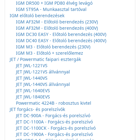
IGM DR500 + IGM PD80 élvég levágó
IGM ST95A - Munkaasztal tartóval
IGM előtoló berendezések
IGM AF32M - Előtoló berendezés (230V)
IGM AF32M - Előtoló berendezés (400V)
IGM DC30 EASY - Előtoló berendezés (400V)
IGM DC40 EASY - Előtoló berendezés (400V)
IGM M3 - Előtoló berendezés (230V)
IGM M3 - Előtoló + szerelőlemez
JET / Powermatic faipari esztergák
JET JWL-1221VS
JET JWL-1221VS állvánnyal
JET JWL-1440VS
JET JWL-1440VS állvánnyal
JET JWL-1640EVS
JET JWL-1840EVS
Powermatic 4224B - robosztus kivtel
JET forgács- és porelszívók
JET DC-900A - Forgács-és porelszívó
JET DC-1100A - Forgács-és porelszívó
JET DC-1100CK - Forgács-és porelszívó
JET DC-1900A - Forgács-és porelszívó