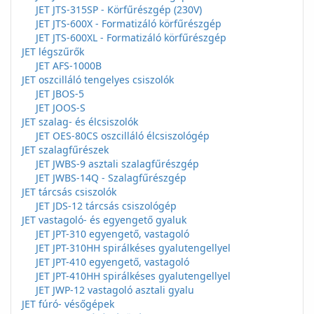
JET JTS-315SP - Körfűrészgép (230V)
JET JTS-600X - Formatizáló körfűrészgép
JET JTS-600XL - Formatizáló körfűrészgép
JET légszűrők
JET AFS-1000B
JET oszcilláló tengelyes csiszolók
JET JBOS-5
JET JOOS-S
JET szalag- és élcsiszolók
JET OES-80CS oszcilláló élcsiszológép
JET szalagfűrészek
JET JWBS-9 asztali szalagfűrészgép
JET JWBS-14Q - Szalagfűrészgép
JET tárcsás csiszolók
JET JDS-12 tárcsás csiszológép
JET vastagoló- és egyengető gyaluk
JET JPT-310 egyengető, vastagoló
JET JPT-310HH spirálkéses gyalutengellyel
JET JPT-410 egyengető, vastagoló
JET JPT-410HH spirálkéses gyalutengellyel
JET JWP-12 vastagoló asztali gyalu
JET fúró- vésőgépek