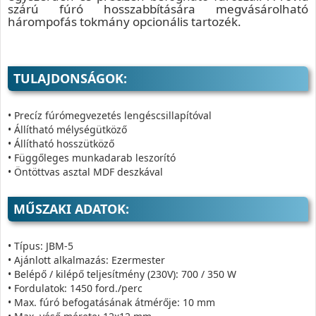
szárú fúró hosszabbítására megvásárolható
hárompofás tokmány opcionális tartozék.
TULAJDONSÁGOK:
• Precíz fúrómegvezetés lengéscsillapítóval
• Állítható mélységütköző
• Állítható hosszütköző
• Függőleges munkadarab leszorító
• Öntöttvas asztal MDF deszkával
MŰSZAKI ADATOK:
• Típus: JBM-5
• Ajánlott alkalmazás: Ezermester
• Belépő / kilépő teljesítmény (230V): 700 / 350 W
• Fordulatok: 1450 ford./perc
• Max. fúró befogatásának átmérője: 10 mm