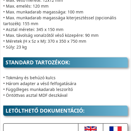
• Max. véső mérete: 12x12 mm
• Max. emelés: 120 mm
• Max. munkadarab magassága: 100 mm
• Max. munkadarab magassága kiterjesztéssel (opcionális
tartozék): 155 mm
• Asztal méretei: 345 x 150 mm
• Max. távolság vonalzótól véső közepére: 90 mm
• Méretek (H x Sz x M): 370 x 350 x 750 mm
• Súly: 23 kg
STANDARD TARTOZÉKOK:
• Tokmány és behúzó kulcs
• Három adapter a véső felfogatására
• Függőleges munkadarab leszorító
• Öntöttvas asztal MDF deszkával
LETÖLTHETŐ DOKUMENTÁCIÓ: