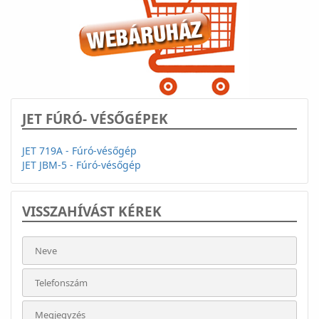
JET FÚRÓ- VÉSŐGÉPEK
JET 719A - Fúró-vésőgép
JET JBM-5 - Fúró-vésőgép
VISSZAHÍVÁST KÉREK