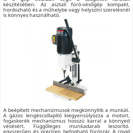
készítésében. Az asztali fúró-vésőgép kompakt,
hordozható és a műhelybe vagy helyszíni szerelésnél
is könnyes használható.
A beépített mechanizmusok megkönnyítik a munkát.
A gázos lengéscsillapító kiegyensúlyozza a motort,
fogaskerék mechanizmus hosszú karral a könnyed
vésésért. Függőleges munkadarab leszorító.
egyszerűen és precízen befogható fúrószár. A rövid