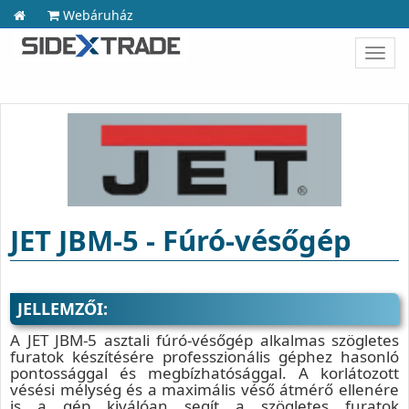
Webáruház
Toggl
navig
JET JBM-5 - Fúró-vésőgép
JELLEMZŐI:
A JET JBM-5 asztali fúró-vésőgép alkalmas szögletes
furatok készítésére professzionális géphez hasonló
pontossággal és megbízhatósággal. A korlátozott
vésési mélység és a maximális véső átmérő ellenére
is a gép kiválóan segít a szögletes furatok