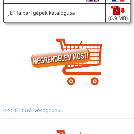
JET faipari gépek katalógusa
(6,9 MB)
<<< JET fúró- vésőgépek...