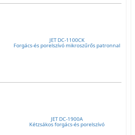
JET DC-1100CK
Forgács-és porelszívó mikroszűrős patronnal
JET DC-1900A
Kétzsákos forgács-és porelszívó