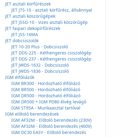
JET asztali körfűrészek
JET JTS-10 - asztali körfűrész, állvánnyal
JET asztali köszörűgépek
JET JSSG-10 - vizes asztali köszörűgép
JET faipari dekopírfűrészek
JET JSS-16MA
JET dobcsiszolók
JET 10-20 Plus - Dobcsiszoló
JET DDS-225 - Kéthengeres csiszológép
JET DDS-237 - Kéthengeres csiszológép
JET JWDS-1632 - Dobcsiszoló
JET JWDS-1836 - Dobcsiszoló
IGM élfóliázók
IGM BR300 - Hordozható élfóliázó
IGM BR500 - Hordozható élfóliázó
IGM DR500 - Hordozható élfóliázó
IGM DR500 + IGM PD80 élvég levágó
IGM ST95A - Munkaasztal tartóval
IGM előtoló berendezések
IGM AF32M - Előtoló berendezés (230V)
IGM AF32M - Előtoló berendezés (400V)
IGM DC30 EASY - Előtoló berendezés