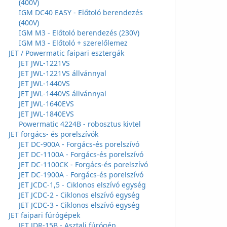
(400V)
IGM DC40 EASY - Előtoló berendezés
(400V)
IGM M3 - Előtoló berendezés (230V)
IGM M3 - Előtoló + szerelőlemez
JET / Powermatic faipari esztergák
JET JWL-1221VS
JET JWL-1221VS állvánnyal
JET JWL-1440VS
JET JWL-1440VS állvánnyal
JET JWL-1640EVS
JET JWL-1840EVS
Powermatic 4224B - robosztus kivtel
JET forgács- és porelszívók
JET DC-900A - Forgács-és porelszívó
JET DC-1100A - Forgács-és porelszívó
JET DC-1100CK - Forgács-és porelszívó
JET DC-1900A - Forgács-és porelszívó
JET JCDC-1,5 - Ciklonos elszívó egység
JET JCDC-2 - Ciklonos elszívó egység
JET JCDC-3 - Ciklonos elszívó egység
JET faipari fúrógépek
JET JDR-15B - Asztali fúrógép