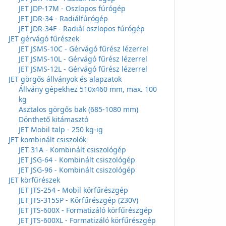
JET JDP-17M - Oszlopos fúrógép
JET JDR-34 - Radiálfúrógép
JET JDR-34F - Radiál oszlopos fúrógép
JET gérvágó fűrészek
JET JSMS-10C - Gérvágó fűrész lézerrel
JET JSMS-10L - Gérvágó fűrész lézerrel
JET JSMS-12L - Gérvágó fűrész lézerrel
JET görgős állványok és alapzatok
Állvány gépekhez 510x460 mm, max. 100
kg
Asztalos görgős bak (685-1080 mm)
Dönthető kitámasztó
JET Mobil talp - 250 kg-ig
JET kombinált csiszolók
JET 31A - Kombinált csiszológép
JET JSG-64 - Kombinált csiszológép
JET JSG-96 - Kombinált csiszológép
JET körfűrészek
JET JTS-254 - Mobil körfűrészgép
JET JTS-315SP - Körfűrészgép (230V)
JET JTS-600X - Formatizáló körfűrészgép
JET JTS-600XL - Formatizáló körfűrészgép