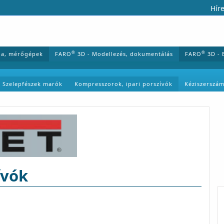
Híre
®
®
ia, mérőgépek
FARO
3D - Modellezés, dokumentálás
FARO
3D - 
Szelepfészek marók
Kompresszorok, ipari porszívók
Kéziszerszá
ívók