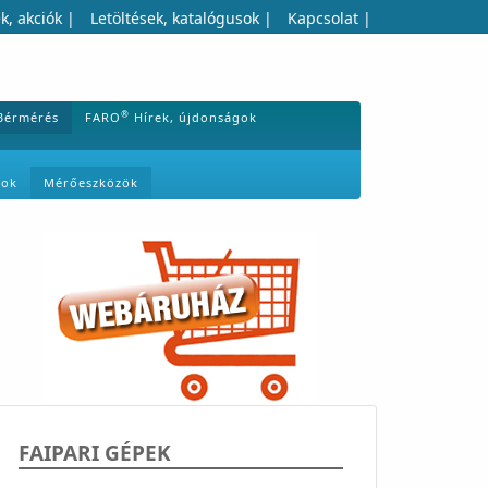
k, akciók
|
Letöltések, katalógusok
|
Kapcsolat
|
®
Bérmérés
FARO
Hírek, újdonságok
mok
Mérőeszközök
FAIPARI GÉPEK