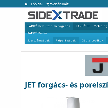
Főoldal
Webáruház
®
®
FARO
Bemutató mérőgépek
FARO
3D - Metrológ
®
FARO
Bérlés
Szerszámgépek
Faipari gépek
Géptartozékok
JET forgács- és porelsz