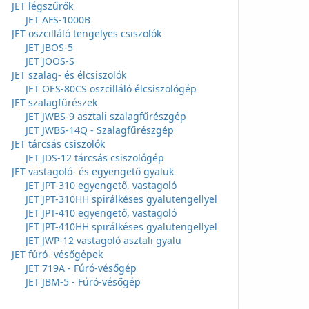
JET légszűrők
JET AFS-1000B
JET oszcilláló tengelyes csiszolók
JET JBOS-5
JET JOOS-S
JET szalag- és élcsiszolók
JET OES-80CS oszcilláló élcsiszológép
JET szalagfűrészek
JET JWBS-9 asztali szalagfűrészgép
JET JWBS-14Q - Szalagfűrészgép
JET tárcsás csiszolók
JET JDS-12 tárcsás csiszológép
JET vastagoló- és egyengető gyaluk
JET JPT-310 egyengető, vastagoló
JET JPT-310HH spirálkéses gyalutengellyel
JET JPT-410 egyengető, vastagoló
JET JPT-410HH spirálkéses gyalutengellyel
JET JWP-12 vastagoló asztali gyalu
JET fúró- vésőgépek
JET 719A - Fúró-vésőgép
JET JBM-5 - Fúró-vésőgép